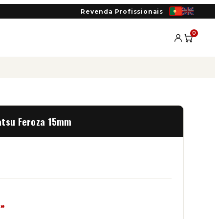
Revenda Profissionais
0
atsu Feroza 15mm
te