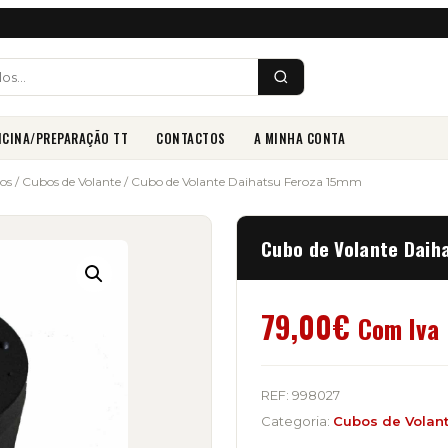
ICINA/PREPARAÇÃO TT
CONTACTOS
A MINHA CONTA
vos
/
Cubos de Volante
/ Cubo de Volante Daihatsu Feroza 15mm
Cubo de Volante Daih
79,00
€
Com Iva
REF:
998027
Categoria:
Cubos de Volan