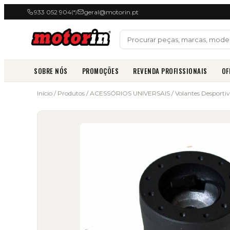
933 052 904
geral@motorin.pt
(*)
SOBRE NÓS
PROMOÇÕES
REVENDA PROFISSIONAIS
OF
Início
/
Produtos
/
ACESSÓRIOS UNIVERSAIS
/
Volantes Desporti