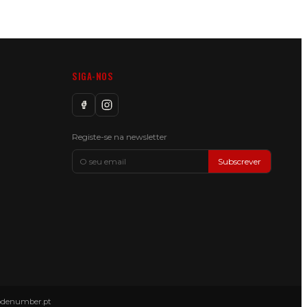
SIGA-NOS
Registe-se na newsletter
Subscrever
odenumber.pt