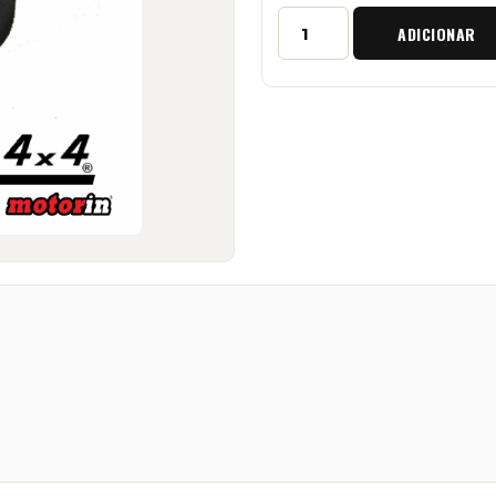
Quantidade
ADICIONAR
de
Cubo
de
Volante
Daihatsu
Feroza
15mm