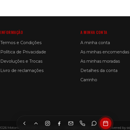
INFORMAÇÃO
A MINHA CONTA
Termos e Condições
A minha conta
Política de Privacidade
As minhas encomendas
Devoluções e Trocas
As minhas moradas
Livro de reclamações
Detalhes da conta
Carrinho
2026 Motorin by SILVER LEMON, LDA — All Rights Reserved — Site Powered by
c