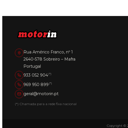
Rua Américo Franco, nº 1
2640-578 Sobreiro – Mafra
Portugal
(*)
933 052 904
(*)
969 950 899
geral@motorin.pt
(*) Chamada para a rede fixa nacional
Copyright © 