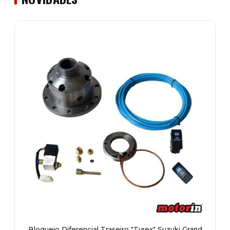
Bloqueio Diferencial Traseiro "Tyrex" Suzuki Grand