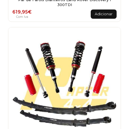
300TDI
619,95
€
Adicionar
Com Iva