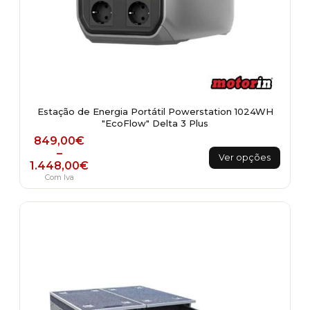
Estação de Energia Portátil Powerstation 1024WH
"EcoFlow" Delta 3 Plus
Price range: 849,00€ through 1.448,00€
849,00
€
This
–
Ver opções
1.448,00
€
product
Com Iva
has
multiple
variants.
The
options
may
be
chosen
on
the