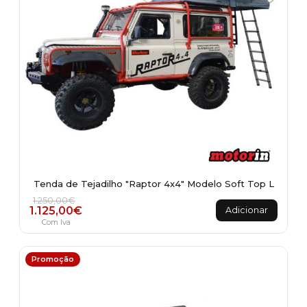
Tenda de Tejadilho "Raptor 4x4" Modelo Soft Top L
O preço original era: 1.250,00€.
O preço atual é: 1.125,00€.
1.250,00
€
1.125,00
€
Adicionar
Com Iva
Promoção