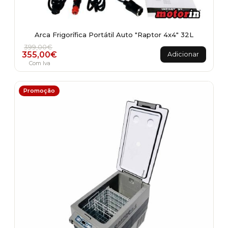
Arca Frigorífica Portátil Auto "Raptor 4x4" 32L
O preço original era: 399,00€.
O preço atual é: 355,00€.
399,00
€
355,00
€
Adicionar
Com Iva
Promoção