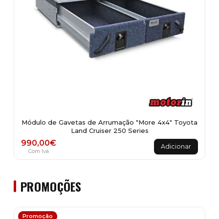
product
page
Módulo de Gavetas de Arrumação "More 4x4" Toyota
Land Cruiser 250 Series
990,00
€
Adicionar
Com Iva
PROMOÇÕES
Promoção