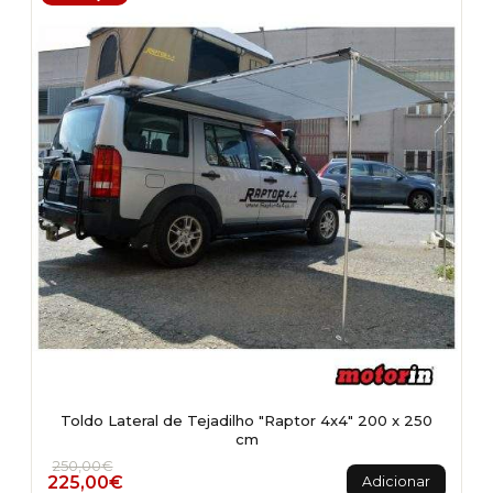
Toldo Lateral de Tejadilho "Raptor 4x4" 200 x 250
cm
O preço original era: 250,00€.
O preço atual é: 225,00€.
250,00
€
225,00
€
Adicionar