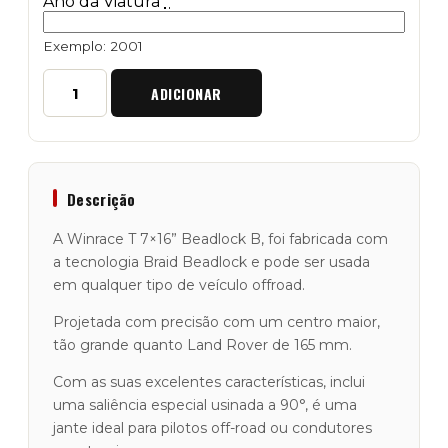
Ano da Viatura
*
Exemplo: 2001
Quantidade
ADICIONAR
de
Jante
em
Alumínio
7x16
"Braid"
Descrição
Winrace
T
A Winrace T 7×16” Beadlock B, foi fabricada com
LR
a tecnologia Braid Beadlock e pode ser usada
Beadlock
em qualquer tipo de veículo offroad.
B
Projetada com precisão com um centro maior,
tão grande quanto Land Rover de 165 mm.
Com as suas excelentes características, inclui
uma saliência especial usinada a 90°, é uma
jante ideal para pilotos off-road ou condutores