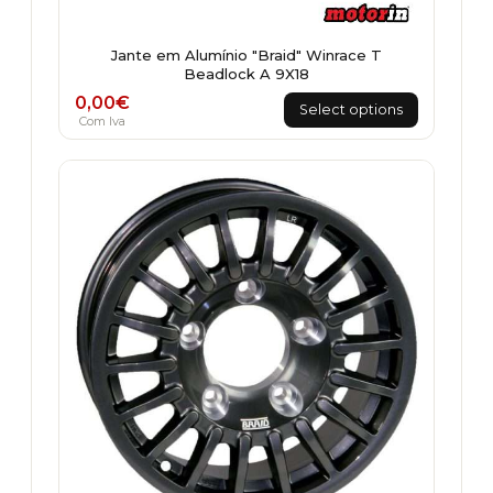
Jante em Alumínio "Braid" Winrace T
Beadlock A 9X18
0,00
€
Select options
Com Iva