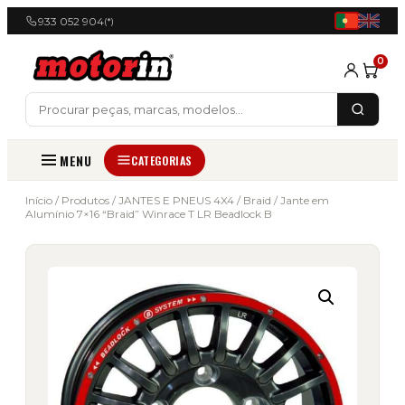
933 052 904
(*)
0
MENU
CATEGORIAS
Início
/
Produtos
/
JANTES E PNEUS 4X4
/
Braid
/ Jante em
Alumínio 7×16 “Braid” Winrace T LR Beadlock B