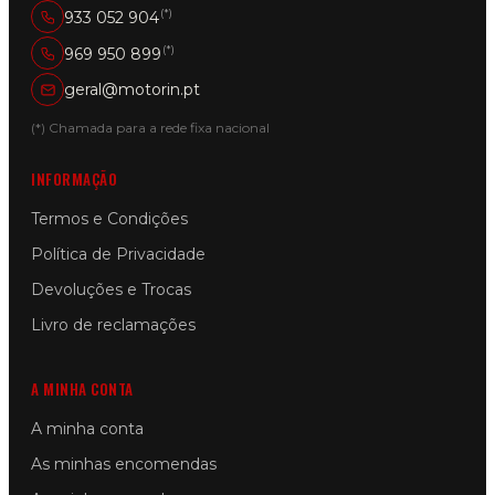
(*)
933 052 904
(*)
969 950 899
geral@motorin.pt
(*) Chamada para a rede fixa nacional
INFORMAÇÃO
Termos e Condições
Política de Privacidade
Devoluções e Trocas
Livro de reclamações
A MINHA CONTA
A minha conta
As minhas encomendas