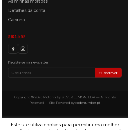
As minhas moradas
Detalhes da conta
Carrinho
SIGA-NOS
Registe-se na newsletter
Subscrever
Copyright © 2026 Motorin by SILVER LEMON, LDA — All Rights
Reserved — Site Powered by
codenumber.pt
Este site utiliza cookies para permitir uma melhor