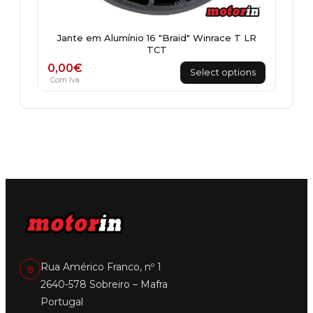
Jante em Alumínio 16 "Braid" Winrace T LR
TCT
0,00
€
Select options
Com Iva
Rua Américo Franco, nº 1
2640-578 Sobreiro – Mafra
Portugal