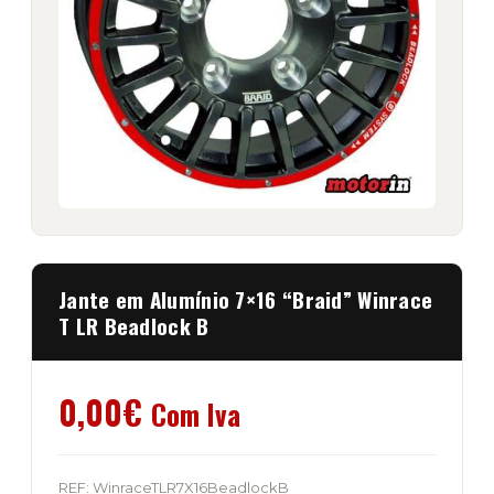
Jante em Alumínio 7×16 “Braid” Winrace
T LR Beadlock B
0,00
€
Com Iva
REF:
WinraceTLR7X16BeadlockB