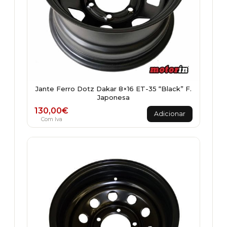
Jante Ferro Dotz Dakar 8×16 ET-35 “Black” F.
Japonesa
130,00
€
Adicionar
Com Iva