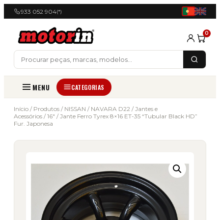
933 052 904
(*)
0
MENU
CATEGORIAS
Início
/
Produtos
/
NISSAN
/
NAVARA D22
/
Jantes e
Acessórios
/
16"
/ Jante Ferro Tyrex 8×16 ET-35 “Tubular Black HD”
Fur. Japonesa