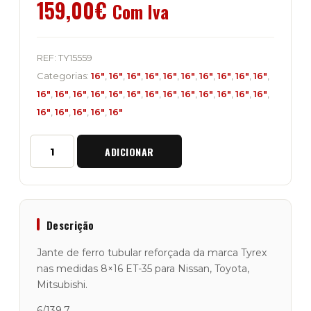
159,00
€
Com Iva
REF:
TY15559
Categorias:
16"
,
16"
,
16"
,
16"
,
16"
,
16"
,
16"
,
16"
,
16"
,
16"
,
16"
,
16"
,
16"
,
16"
,
16"
,
16"
,
16"
,
16"
,
16"
,
16"
,
16"
,
16"
,
16"
,
16"
,
16"
,
16"
,
16"
,
16"
Quantidade
ADICIONAR
de
Jante
Ferro
Tyrex
8x16
ET-
Descrição
35
"Tubular
Jante de ferro tubular reforçada da marca Tyrex
Black
nas medidas 8×16 ET-35 para Nissan, Toyota,
HD"
Mitsubishi.
Fur.
Japonesa
6/139.7.