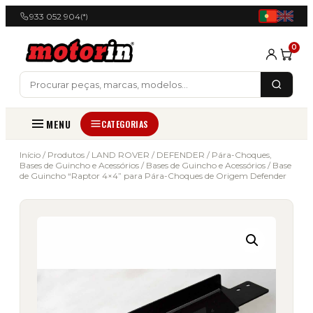
933 052 904
(*)
0
MENU
CATEGORIAS
Início
/
Produtos
/
LAND ROVER
/
DEFENDER
/
Pára-Choques,
Bases de Guincho e Acessórios
/
Bases de Guincho e Acessórios
/ Base
de Guincho “Raptor 4×4” para Pára-Choques de Origem Defender