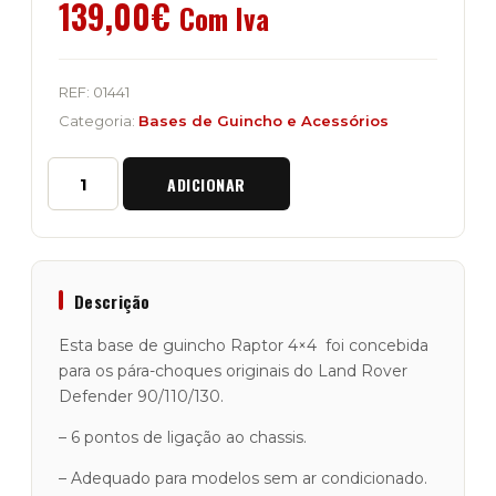
139,00
€
Com Iva
REF:
01441
Categoria:
Bases de Guincho e Acessórios
Quantidade
ADICIONAR
de
Base
de
Guincho
"Raptor
4x4"
Descrição
para
Pára-
Esta base de guincho Raptor 4×4 foi concebida
Choques
para os pára-choques originais do Land Rover
de
Defender 90/110/130.
Origem
Defender
– 6 pontos de ligação ao chassis.
– Adequado para modelos sem ar condicionado.