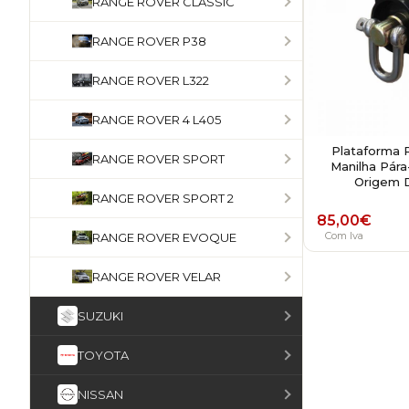
RANGE ROVER CLASSIC
RANGE ROVER P38
RANGE ROVER L322
RANGE ROVER 4 L405
Plataforma 
RANGE ROVER SPORT
Manilha Pár
Origem 
RANGE ROVER SPORT 2
85,00
€
Com Iva
RANGE ROVER EVOQUE
RANGE ROVER VELAR
SUZUKI
TOYOTA
NISSAN