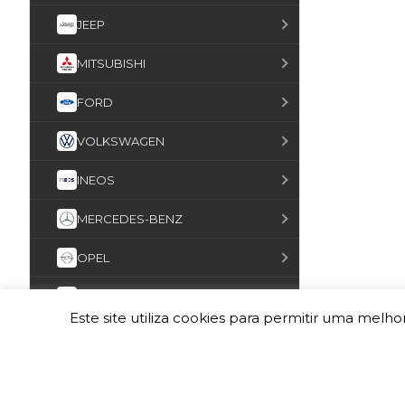
JEEP
MITSUBISHI
FORD
VOLKSWAGEN
INEOS
MERCEDES-BENZ
OPEL
ISUZU
Este site utiliza cookies para permitir uma melhor
UMM
GALLOPER