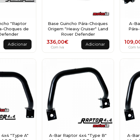
ncho "Raptor
Base Guincho Pára-Choques
A-Ba
ra-Choques de
Origem "Heavy Cruiser" Land
Pára
Defender
Rover Defender
336,00
€
109,0
Adicionar
Adicionar
Com Iva
Com Iv
 4x4 "Type A"
A-Bar Raptor 4x4 "Type B"
A-Bar