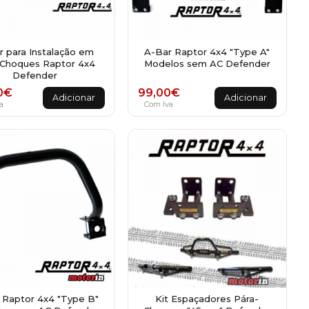
r para Instalação em
A-Bar Raptor 4x4 "Type A"
-Choques Raptor 4x4
Modelos sem AC Defender
Defender
0
€
99,00
€
Adicionar
Adicionar
a
Com Iva
 Raptor 4x4 "Type B"
Kit Espaçadores Pára-