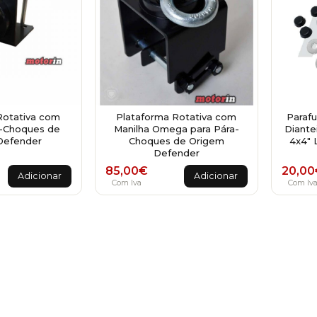
Rotativa com
Plataforma Rotativa com
Paraf
a-Choques de
Manilha Omega para Pára-
Diante
Defender
Choques de Origem
4x4" 
Defender
85,00
€
20,00
Adicionar
Adicionar
Com Iva
Com Iv