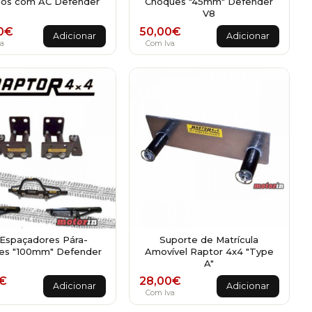
os com AC Defender
Choques "45mm" Defender
V8
0
€
50,00
€
Adicionar
Adicionar
a
Com Iva
 Espaçadores Pára-
Suporte de Matrícula
es "100mm" Defender
Amovível Raptor 4x4 "Type
A"
€
28,00
€
Adicionar
Adicionar
a
Com Iva