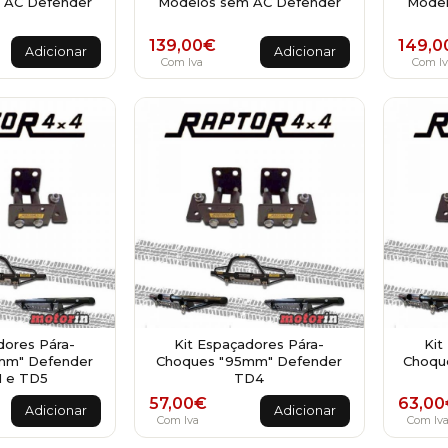
 AC Defender
Modelos sem AC Defender
Model
139,00
€
149,0
Adicionar
Adicionar
Com Iva
Com Iv
dores Pára-
Kit Espaçadores Pára-
Kit
mm" Defender
Choques "95mm" Defender
Choqu
 e TD5
TD4
57,00
€
63,00
Adicionar
Adicionar
Com Iva
Com Iv