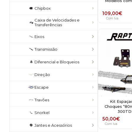
Modelos com
Chipbox
109,00
€
Com Iva
Caixa de Velocidades e
Transferências
Eixos
Transmissão
Diferencial e Bloqueios
Direção
Escape
Travões
Kit Espaça
Choques "80
300TDI
Snorkel
50,00
€
Com Iva
Jantes e Acessórios