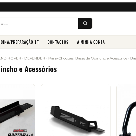
ICINA/PREPARAÇÃO TT
CONTACTOS
A MINHA CONTA
AND ROVER
›
DEFENDER
›
Pára-Choques, Bases de Guincho e Acessórios
› Ba
incho e Acessórios