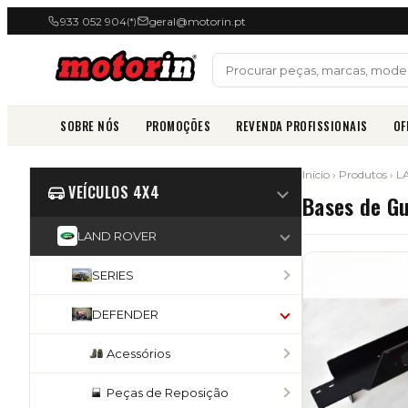
933 052 904
geral@motorin.pt
(*)
SOBRE NÓS
PROMOÇÕES
REVENDA PROFISSIONAIS
OF
Início
›
Produtos
›
L
VEÍCULOS 4X4
Bases de Gu
LAND ROVER
SERIES
DEFENDER
Acessórios
Peças de Reposição