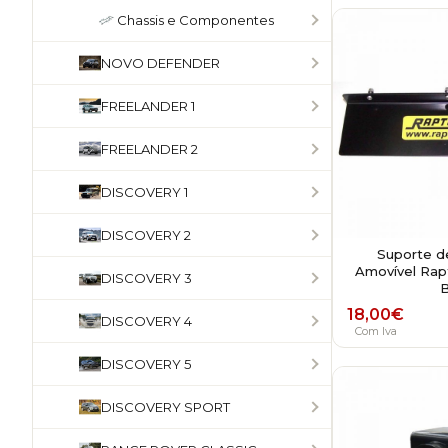
Chassis e Componentes
NOVO DEFENDER
FREELANDER 1
FREELANDER 2
DISCOVERY 1
DISCOVERY 2
Suporte de
Amovível Rap
DISCOVERY 3
B
18,00
€
DISCOVERY 4
Com Iva
DISCOVERY 5
DISCOVERY SPORT