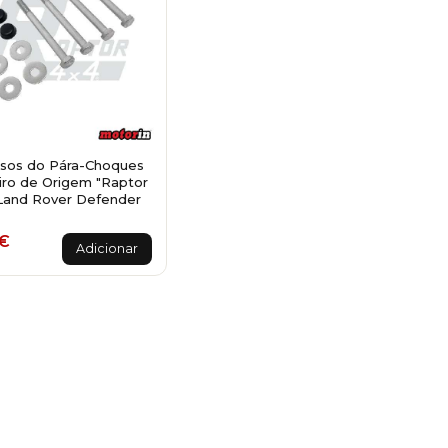
usos do Pára-Choques
iro de Origem "Raptor
Land Rover Defender
€
Adicionar
a