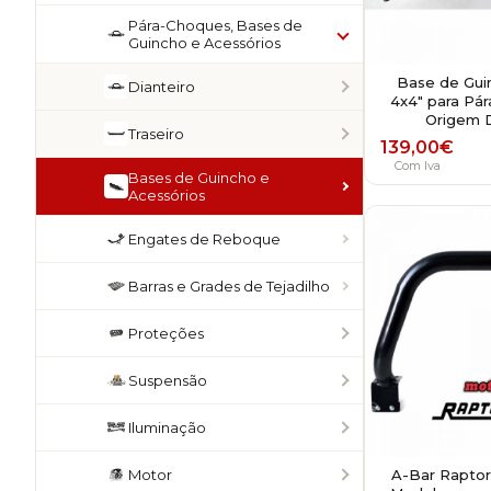
Pára-Choques, Bases de
Guincho e Acessórios
Base de Gui
Dianteiro
4x4" para Pá
Origem 
Traseiro
139,00
€
Com Iva
Bases de Guincho e
Acessórios
Engates de Reboque
Barras e Grades de Tejadilho
Proteções
Suspensão
Iluminação
Motor
A-Bar Raptor