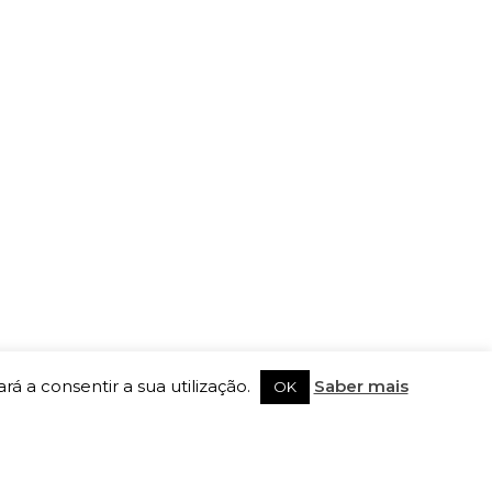
rá a consentir a sua utilização.
Saber mais
OK