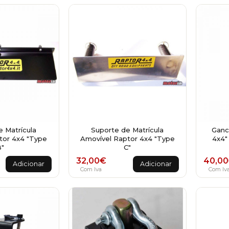
 Matrícula
Suporte de Matrícula
Ganc
tor 4x4 "Type
Amovível Raptor 4x4 "Type
4x4"
"
C"
32,00
€
40,00
Adicionar
Adicionar
Com Iva
Com Iv