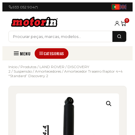
933 052 904
(*)
0
MENU
CATEGORIAS
Início
/
Produtos
/
LAND ROVER
/
DISCOVERY
2
/
Suspensão
/
Amortecedores
/ Amortecedor Traseiro Raptor 4×4
“Standard” Discovery 2