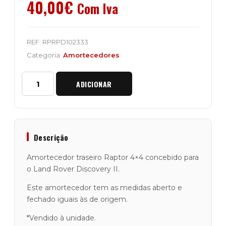
40,00
€
Com Iva
REF:
RPRPD102333
Categoria:
Amortecedores
Quantidade
ADICIONAR
de
Amortecedor
Traseiro
Raptor
4x4
"Standard"
Descrição
Discovery
2
Amortecedor traseiro Raptor 4×4 concebido para
o Land Rover Discovery II.
Este amortecedor tem as medidas aberto e
fechado iguais às de origem.
*Vendido à unidade.