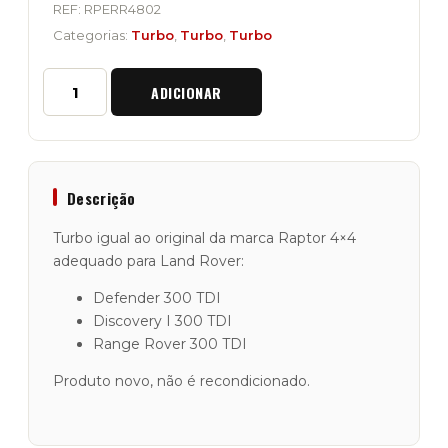
REF:
RPERR4802
Categorias:
Turbo
,
Turbo
,
Turbo
Quantidade
ADICIONAR
de
Turbo
"Raptor
4x4"
para
Motores
Descrição
Land
Rover
Turbo igual ao original da marca Raptor 4×4
300
adequado para Land Rover:
TDI
Defender 300 TDI
Discovery I 300 TDI
Range Rover 300 TDI
Produto novo, não é recondicionado.