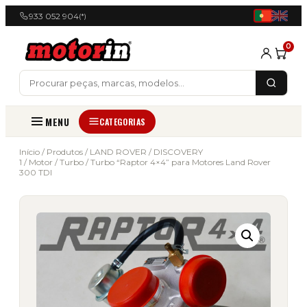
933 052 904
(*)
0
MENU
CATEGORIAS
Início
/
Produtos
/
LAND ROVER
/
DISCOVERY
1
/
Motor
/
Turbo
/ Turbo “Raptor 4×4” para Motores Land Rover
300 TDI