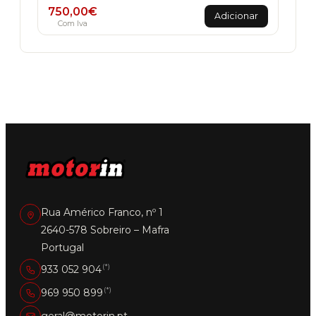
750,00
€
Adicionar
Com Iva
Rua Américo Franco, nº 1
2640-578 Sobreiro – Mafra
Portugal
(*)
933 052 904
(*)
969 950 899
geral@motorin.pt