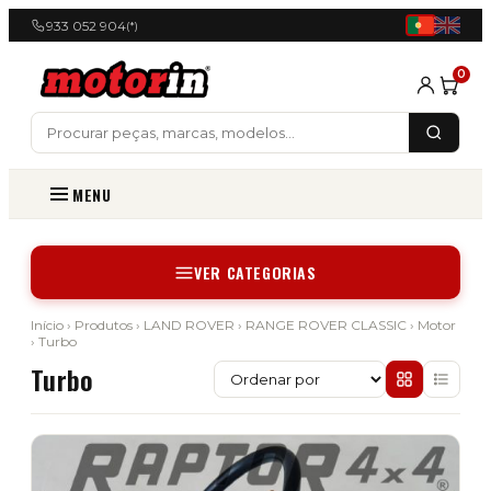
933 052 904
(*)
0
MENU
VER CATEGORIAS
Início
›
Produtos
›
LAND ROVER
›
RANGE ROVER CLASSIC
›
Motor
› Turbo
Turbo