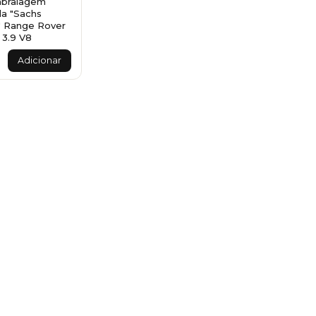
mbraiagem
a "Sachs
 Range Rover
 3.9 V8
Adicionar