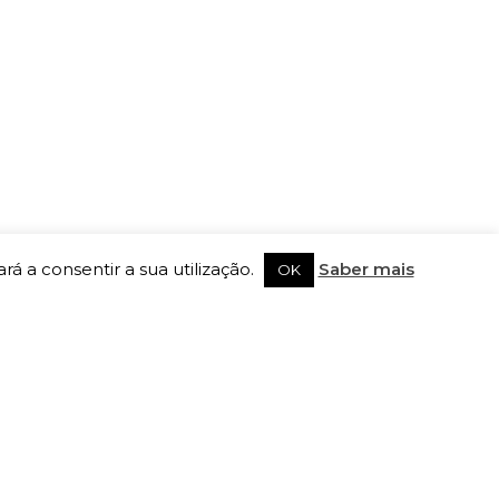
rá a consentir a sua utilização.
Saber mais
OK