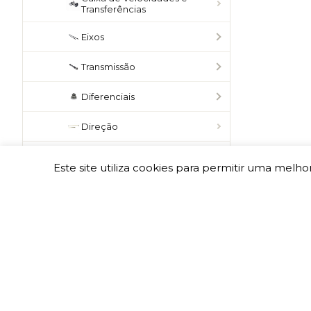
Transferências
Eixos
Transmissão
Diferenciais
Direção
Travões
Este site utiliza cookies para permitir uma melhor
Snorkel
Jantes e Acessórios
Chassis e Componentes
RANGE ROVER P38
RANGE ROVER L322