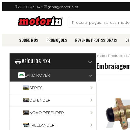
933 052 904
geral@motorin.pt
(*)
SOBRE NÓS
PROMOÇÕES
REVENDA PROFISSIONAIS
OF
Início
›
Produtos
›
L
VEÍCULOS 4X4
Embraiage
LAND ROVER
SERIES
DEFENDER
NOVO DEFENDER
FREELANDER 1