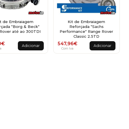
it de Embraiagem
Kit de Embraiagem
rçada "Borg & Beck"
Reforçada "Sachs
Rover até ao 300TDI
Performance" Range Rover
Classic 2.5TD
0
€
547,96
€
Adicionar
Adicionar
a
Com Iva