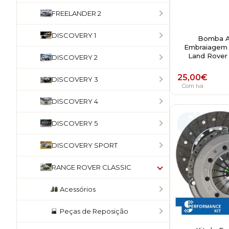
FREELANDER 2
DISCOVERY 1
Bomba Au
Embraiagem 
Land Rover
DISCOVERY 2
25,00
€
DISCOVERY 3
Com Iva
DISCOVERY 4
DISCOVERY 5
DISCOVERY SPORT
RANGE ROVER CLASSIC
Acessórios
Peças de Reposição