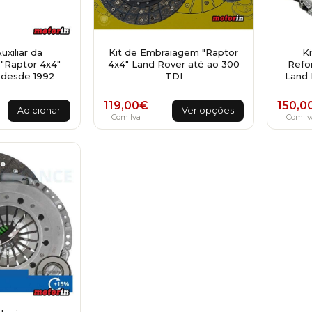
xiliar da
Kit de Embraiagem "Raptor
K
"Raptor 4x4"
4x4" Land Rover até ao 300
Refo
 desde 1992
TDI
Land 
This
119,00
€
150,0
Adicionar
Ver opções
product
Com Iva
Com Iv
has
multiple
variants.
The
options
may
be
chosen
on
the
product
page