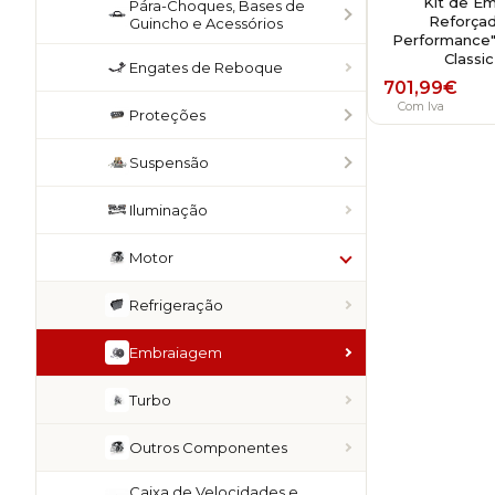
Kit de E
Pára-Choques, Bases de
Reforçad
Guincho e Acessórios
Performance"
Classic
Engates de Reboque
701,99
€
Com Iva
Proteções
Suspensão
Iluminação
Motor
Refrigeração
Embraiagem
Turbo
Outros Componentes
Caixa de Velocidades e