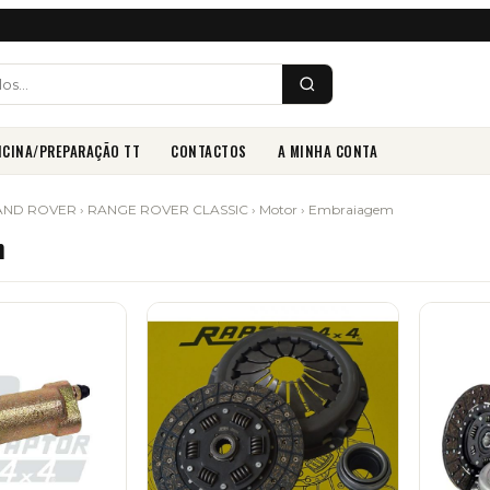
ICINA/PREPARAÇÃO TT
CONTACTOS
A MINHA CONTA
AND ROVER
›
RANGE ROVER CLASSIC
›
Motor
› Embraiagem
m