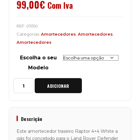
99,00
€
Com Iva
REF:
011510
Categorias:
Amortecedores
,
Amortecedores
,
Amortecedores
Escolha o seu
Modelo
Quantidade
ADICIONAR
de
Amortecedor
Traseiro
Raptor
4x4
"White
Descrição
HD
+10cm"
Este amortecedor traseiro Raptor 4×4 White a
Land
gás foi concebido para o Land Rover Defender