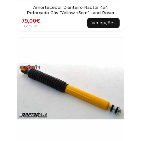
Amortecedor Dianteiro Raptor 4x4
Reforçado Gás "Yellow +5cm" Land Rover
This
79,00
€
Ver opções
product
Com Iva
has
multiple
variants.
The
options
may
be
chosen
on
the
product
page