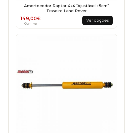
Amortecedor Raptor 4x4 "Ajustável +5cm"
Traseiro Land Rover
This
149,00
€
Ver opções
product
Com Iva
has
multiple
variants.
The
options
may
be
chosen
on
the
product
page