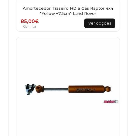
Amortecedor Traseiro HD a Gás Raptor 4x4
"Yellow +7.5cm" Land Rover
This
85,00
€
Ver opções
product
Com Iva
has
multiple
variants.
The
options
may
be
chosen
on
the
product
page