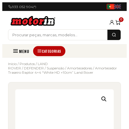
933 052 904
(*)
0
MENU
CATEGORIAS
Início
/
Produtos
/
LAND
ROVER
/
DEFENDER
/
Suspensão
/
Amortecedores
/ Amortecedor
Traseiro Raptor 4×4 “White HD +10cm” Land Rover