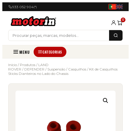
933 052 904
(*)
0
MENU
CATEGORIAS
Início
/
Produtos
/
LAND
ROVER
/
DEFENDER
/
Suspensão
/
Casquilhos
/ Kit de Casquilhos
Sticks Dianteiros no Lado do Chassis