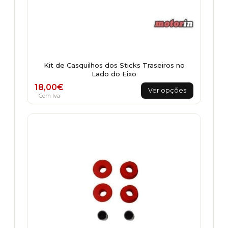
Kit de Casquilhos dos Sticks Traseiros no
Lado do Eixo
This
18,00
€
Ver opções
product
Com Iva
has
multiple
variants.
The
options
may
be
chosen
on
the
product
page