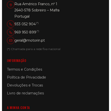
Rua Américo Franco, nº 1
2640-578 Sobreiro – Mafra
Portugal
(*)
933 052 904
(*)
969 950 899
geral@motorin.pt
(*) Chamada para a rede fixa nacional
INFORMAÇÃO
Termos e Condições
Política de Privacidade
Devoluções e Trocas
Livro de reclamações
A MINHA CONTA