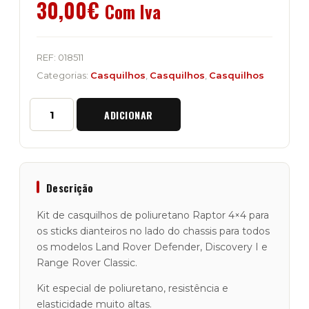
30,00
€
Com Iva
REF:
018511
Categorias:
Casquilhos
,
Casquilhos
,
Casquilhos
Quantidade
ADICIONAR
de
Kit
de
Casquilhos
Sticks
Dianteiros
Descrição
no
Lado
Kit de casquilhos de poliuretano Raptor 4×4 para
do
os sticks dianteiros no lado do chassis para todos
Chassis
os modelos Land Rover Defender, Discovery I e
Range Rover Classic.
Kit especial de poliuretano, resistência e
elasticidade muito altas.