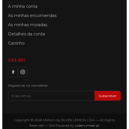
A minha conta
As minhas encomendas
As minhas moradas
Detalhes da conta
Carrinho
SIGA-NOS
Registe-se na newsletter
Subscrever
Copyright © 2026 Motorin by SILVER LEMON, LDA — All Rights
Reserved — Site Powered by
codenumber.pt