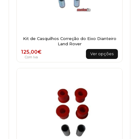
Kit de Casquilhos Correção do Eixo Dianteiro
Land Rover
This
125,00
€
Ver opções
product
Com Iva
has
multiple
variants.
The
options
may
be
chosen
on
the
product
page