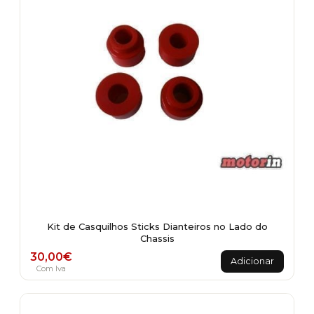
be
chosen
on
the
product
page
Kit de Casquilhos Sticks Dianteiros no Lado do
Chassis
30,00
€
Adicionar
Com Iva