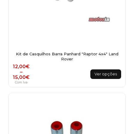
Kit de Casquilhos Barra Panhard "Raptor 4x4" Land
Rover
Price range: 12,00€ through 15,00€
12,00
€
This
–
Ver opções
15,00
€
product
Com Iva
has
multiple
variants.
The
options
may
be
chosen
on