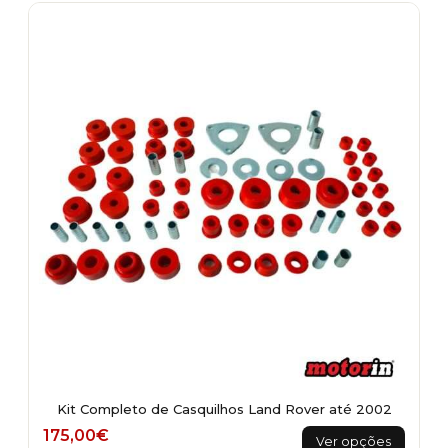
multiple
variants.
The
options
may
be
chosen
on
the
product
page
Kit Completo de Casquilhos Land Rover até 2002
This
175,00
€
Ver opções