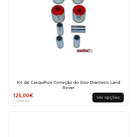
the
product
page
Kit de Casquilhos Correção do Eixo Dianteiro Land
Rover
This
125,00
€
Ver opções
product
Com Iva
has
multiple
variants.
The
options
may