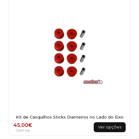
Kit de Casquilhos Sticks Dianteiros no Lado do Eixo
This
45,00
€
Ver opções
product
Com Iva
has