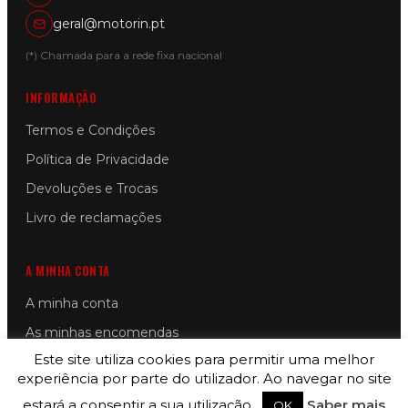
geral@motorin.pt
(*) Chamada para a rede fixa nacional
INFORMAÇÃO
Termos e Condições
Política de Privacidade
Devoluções e Trocas
Livro de reclamações
A MINHA CONTA
A minha conta
As minhas encomendas
Este site utiliza cookies para permitir uma melhor
As minhas moradas
experiência por parte do utilizador. Ao navegar no site
Detalhes da conta
estará a consentir a sua utilização.
Saber mais
OK