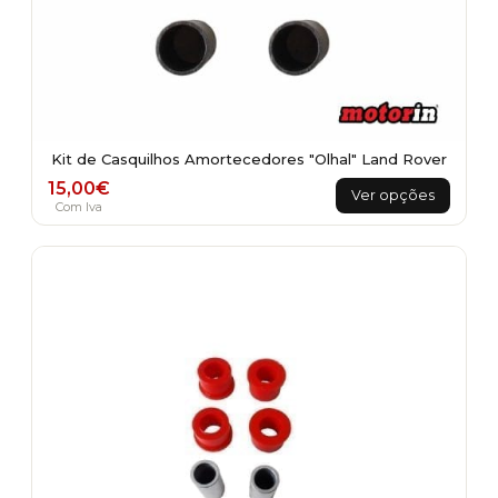
Kit de Casquilhos Amortecedores "Olhal" Land Rover
This
15,00
€
Ver opções
product
Com Iva
has
multiple
variants.
The
options
may
be
chosen
on
the
product
page