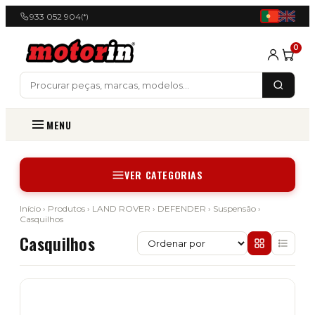
933 052 904
(*)
0
MENU
VER CATEGORIAS
Início
›
Produtos
›
LAND ROVER
›
DEFENDER
›
Suspensão
›
Casquilhos
Casquilhos