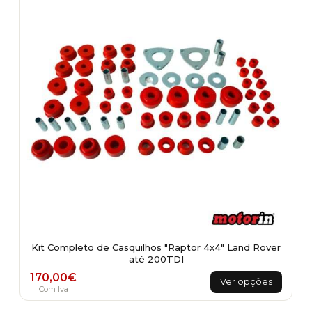
Kit Completo de Casquilhos "Raptor 4x4" Land Rover
até 200TDI
This
170,00
€
Ver opções
product
Com Iva
has