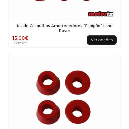
Kit de Casquilhos Amortecedores "Espigão" Land
Rover
This
15,00
€
Ver opções
product
Com Iva
has
multiple
variants.
The
options
may
be
chosen
on
the
product
page