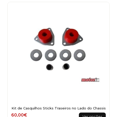
multiple
variants.
The
options
may
be
chosen
on
the
product
page
Kit de Casquilhos Sticks Traseiros no Lado do Chassis
This
60,00
€
Ver opções