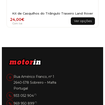
Kit de Casquilhos do Triângulo Traseiro Land Rover
This
24,00
€
Ver opções
product
Com Iva
has
multiple
variants.
The
options
may
be
chosen
on
the
product
Rua Américo Franco, nº 1
page
2640-578 Sobreiro – Mafra
Portugal
(*)
933 052 904
(*)
969 950 899