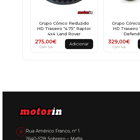
Grupo Cónico Reduzido
Grupo Cónic
HD Traseiro "4.75" Raptor
HD Traseiro 
4x4 Land Rover
Defende
275,00
€
329,00
€
Adicionar
Com Iva
Com Iva
Rua Américo Franco, nº 1
2640-578 Sobreiro – Mafra