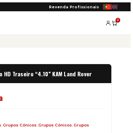
Revenda Profissionais
0
o HD Traseiro “4.10” KAM Land Rover
a
s
,
Grupos Cónicos
,
Grupos Cónicos
,
Grupos