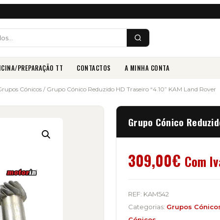
ICINA/PREPARAÇÃO TT
CONTACTOS
A MINHA CONTA
Grupos Cónicos
/ Grupo Cónico Reduzido HD Traseiro “4.10” KAM Land Rover
Grupo Cónico Reduzid
309,00
€
Com Iv
REF:
KAM542
Categorias:
Grupos Cónico
Cónicos