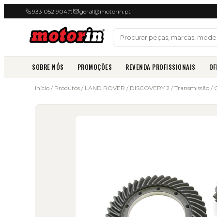
933 052 904
geral@motorin.pt
(*)
SOBRE NÓS
PROMOÇÕES
REVENDA PROFISSIONAIS
OF
Início
/
Produtos
/
LAND ROVER
/
DISCOVERY 2
/
Transmissão
/