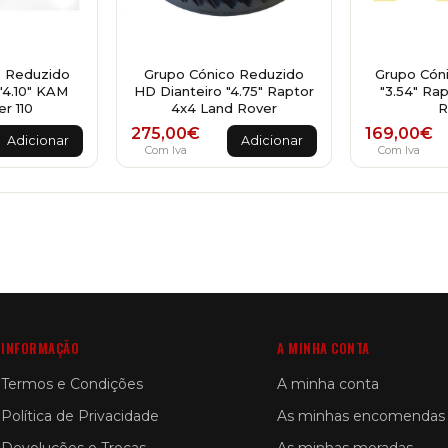
o Reduzido
Grupo Cónico Reduzido
Grupo Cón
"4.10" KAM
HD Dianteiro "4.75" Raptor
"3.54" Ra
r 110
4x4 Land Rover
R
275,00
€
169,00
€
Adicionar
Adicionar
Com Iva
Com Iva
INFORMAÇÃO
A MINHA CONTA
Termos e Condições
A minha conta
Política de Privacidade
As minhas encomendas
Devoluções e Trocas
As minhas moradas