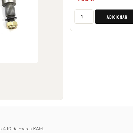
Quantidade
ADICIONAR
de
Grupo
Cónico
Reduzido
HD
Traseiro
"4.10"
KAM
Land
Rover
ão 4.10 da marca KAM.