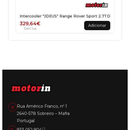
Intercooler "JDEUS" Range Rover Sport 2.7TD
329,64
€
Adicionar
Com Iva
Rua Américo Franco, nº 1
2640-578 Sobreiro – Mafra
Portugal
(*)
933 052 904