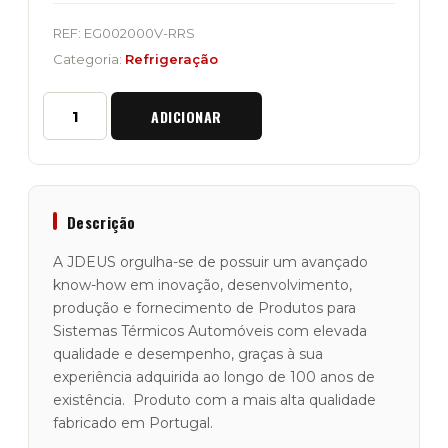
REF:
EG002000V-RRS
Categoria:
Refrigeração
Quantidade
ADICIONAR
de
EGR
Válvula
de
Recirculação
dos
Descrição
Gases
de
A JDEUS orgulha-se de possuir um avançado
Escape
know-how em inovação, desenvolvimento,
"JDEUS"
produção e fornecimento de Produtos para
Range
Rover
Sistemas Térmicos Automóveis com elevada
Sport
qualidade e desempenho, graças à sua
2.7TD
experiência adquirida ao longo de 100 anos de
existência. Produto com a mais alta qualidade
fabricado em Portugal.