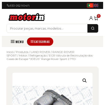
933 052 904
(*)
0
MENU
CATEGORIAS
Início
/
Produtos
/
LAND ROVER
/
RANGE ROVER
SPORT
/
Motor
/
Refrigeração
/ EGR Válvula de Recirculação dos
Gases de Escape “JDEUS” Range Rover Sport 2.7TD