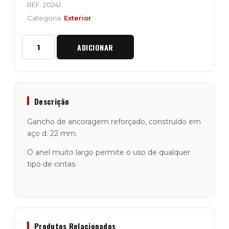
REF:
20241
Categoria:
Exterior
Quantidade
ADICIONAR
de
Gancho
de
Ancoragem
HD
"Raptor
Descrição
4x4"
Mercedes
Gancho de ancoragem reforçado, construído em
Classe
aço d. 22 mm.
G
O anel muito largo permite o uso de qualquer
tipo de cintas.
Produtos Relacionados