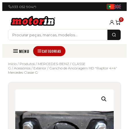
933 052 904
(*)
0
MENU
CATEGORIAS
Início
/
Produtos
/
MERCEDES-BENZ
/
CLASSE
G
/
Acessórios
/
Exterior
/ Gancho de Ancoragem HD “Raptor 4×4”
Mercedes Classe G