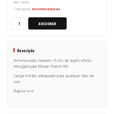
REF:
111510
Categoria:
Amortecedores
Quantidade
ADICIONAR
de
Amortecedor
Traseiro
Raptor
4x4
"+5
Descrição
cm"
Nissan
Amortecedor traseiro +5 cm de duplo efeito
Patrol
óleo/gás para Nissan Patrol 160.
160
Carga média, adequado para qualquer tipo de
uso.
Raptor 4×4.