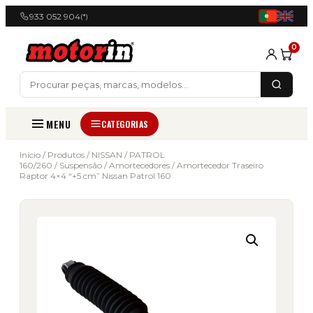
933 052 904
(*)
0
MENU
CATEGORIAS
Início
/
Produtos
/
NISSAN
/
PATROL
160/260
/
Suspensão
/
Amortecedores
/ Amortecedor Traseiro
Raptor 4×4 “+5 cm” Nissan Patrol 160