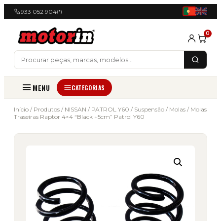
933 052 904
(*)
0
MENU
CATEGORIAS
Início
/
Produtos
/
NISSAN
/
PATROL Y60
/
Suspensão
/
Molas
/ Molas
Traseiras Raptor 4×4 “Black +5cm” Patrol Y60