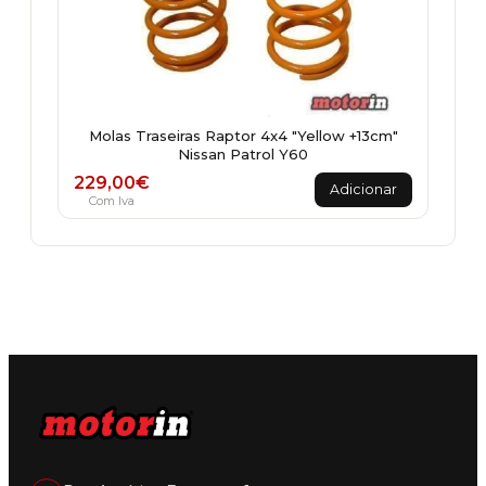
Molas Traseiras Raptor 4x4 "Yellow +13cm"
Nissan Patrol Y60
229,00
€
Adicionar
Com Iva