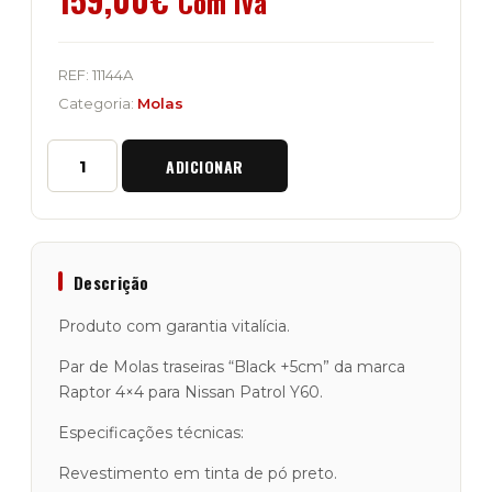
Com Iva
REF:
11144A
Categoria:
Molas
Quantidade
ADICIONAR
de
Molas
Traseiras
Raptor
4x4
"Black
Descrição
+5cm"
Patrol
Produto com garantia vitalícia.
Y60
Par de Molas traseiras “Black +5cm” da marca
Raptor 4×4 para Nissan Patrol Y60.
Especificações técnicas:
Revestimento em tinta de pó preto.