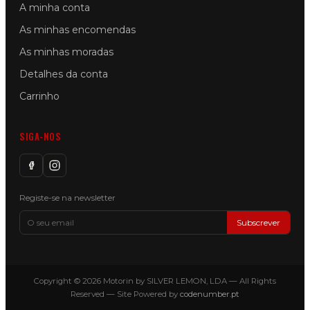
A minha conta
As minhas encomendas
As minhas moradas
Detalhes da conta
Carrinho
SIGA-NOS
Registe-se na newsletter
Subscrever
Copyright © 2026 Motorin by SILVER LEMON, LDA — All Rights
Reserved — Site Powered by
codenumber.pt