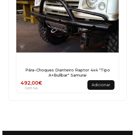
Pára-Choques Dianteiro Raptor 4x4 "Tipo
A+Bullbar" Samurai
492,00
€
Adicionar
Com Iva