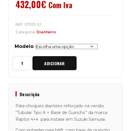
432,00
€
Com Iva
REF:
07013-SJ
Categoria:
Dianteiro
Modelo
Quantidade
ADICIONAR
de
Pára-
Choques
Dianteiro
Raptor
4x4
Descrição
"Tipo
A+Base
Pára-choques dianteiro reforçado na versão
Guincho"
“Tubular Tipo A + Base de Guincho” da marca
SJ
Raptor 4×4 para instalar em Suzuki Samurai.
Com entradas para hilift, com base de guincho.