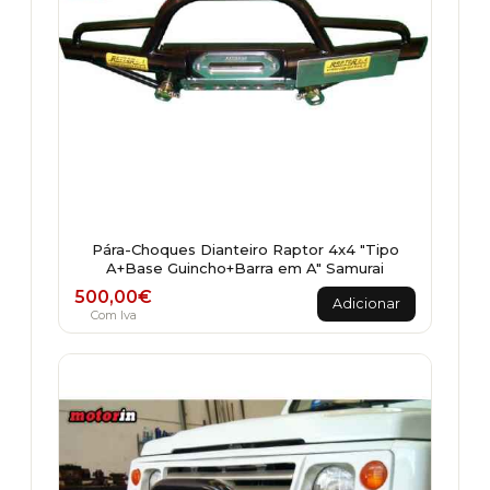
on
the
product
page
Pára-Choques Dianteiro Raptor 4x4 "Tipo
A+Base Guincho+Barra em A" Samurai
500,00
€
Adicionar
Com Iva