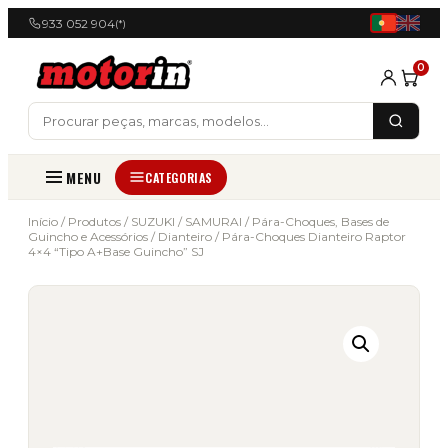
933 052 904
(*)
0
MENU
CATEGORIAS
Início
/
Produtos
/
SUZUKI
/
SAMURAI
/
Pára-Choques, Bases de
Guincho e Acessórios
/
Dianteiro
/ Pára-Choques Dianteiro Raptor
4×4 “Tipo A+Base Guincho” SJ