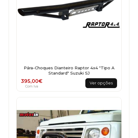
Pára-Choques Dianteiro Raptor 4x4 "Tipo A
Standard" Suzuki SJ
This
395,00
€
Ver opções
product
Com Iva
has
multiple
variants.
The
options
may
be
chosen