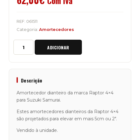
Com Iva
REF:
061511
Categoria:
Amortecedores
Quantidade
ADICIONAR
de
Amortecedor
Dianteiro
Raptor
4x4
"Silver
Descrição
+5
cm"
Amortecedor dianteiro da marca Raptor 4×4
Suzuki
para Suzuki Samurai.
Samurai
Estes amortecedores dianteiros da Raptor 4×4
são projetados para elevar em mais 5cm ou 2″.
Vendido à unidade.