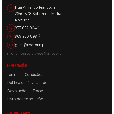
Rua Américo Franco, nº 1
2640-578 Sobreiro – Mafra
Portugal
(*)
933 052 904
(*)
969 950 899
geral@motorin.pt
(*) Chamada para a rede fixa nacional
INFORMAÇÃO
Termos e Condições
Política de Privacidade
Devoluções e Trocas
Livro de reclamações
A MINHA CONTA