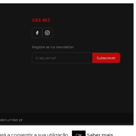
SIGA-NOS
Registe-se na newsletter
Subscrever
odenumber.pt
rá a consentir a sua utilização.
Saber mais
OK