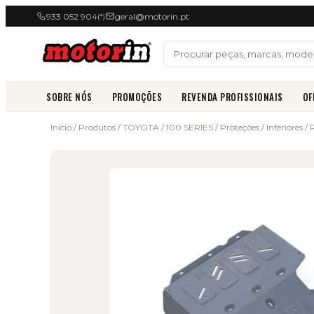
933 052 904
geral@motorin.pt
(*)
SOBRE NÓS
PROMOÇÕES
REVENDA PROFISSIONAIS
OF
Início
/
Produtos
/
TOYOTA
/
100 SERIES
/
Proteções
/
Inferiores
/