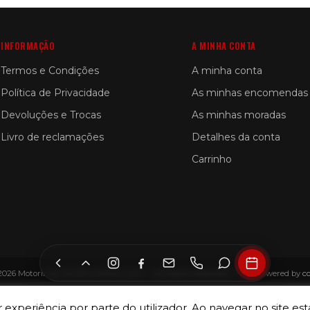
INFORMAÇÃO
A MINHA CONTA
Termos e Condições
A minha conta
Política de Privacidade
As minhas encomendas
Devoluções e Trocas
As minhas moradas
Livro de reclamações
Detalhes da conta
Carrinho
2026 Motorin by SILVER LEMON, LDA — All Rights Reserved — Site Powered by
c
 experiência por parte do utilizador. Ao navegar no site esta