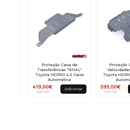
Proteção Caixa de
Proteção 
Transferências "RIVAL"
Velocidade
Toyota HDJ100 4.2 Caixa
Toyota HDJ10
Automática
Automá
419,00
€
595,00
€
Adicionar
Com Iva
Com Iva