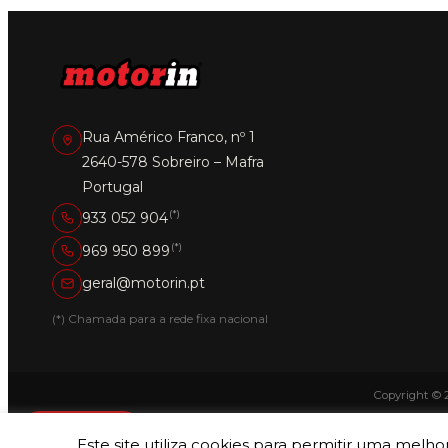
Rua Américo Franco, nº 1
2640-578 Sobreiro – Mafra
Portugal
(*)
933 052 904
(*)
969 950 899
geral@motorin.pt
(*) Chamada para a rede fixa nacional
Copyright © 
CATEGORIAS
Este site utiliza cookies para permitir uma melhor