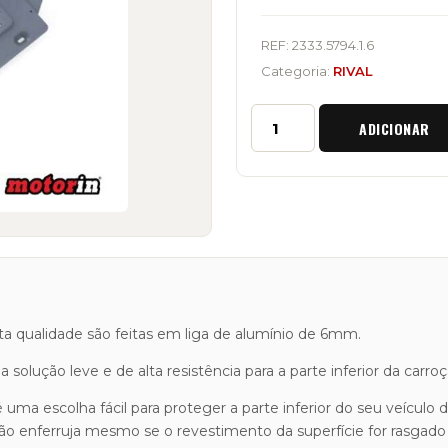
REF:
2333.5794.1.6
Categoria:
RIVAL
Quantidade
ADICIONAR
de
Proteção
de
Motor
"RIVAL"
Toyota
HDJ100
4.2
Caixa
Automática
lta qualidade são feitas em liga de alumínio de 6mm.
solução leve e de alta resistência para a parte inferior da carroça
a escolha fácil para proteger a parte inferior do seu veículo 
ão enferruja mesmo se o revestimento da superfície for rasgado