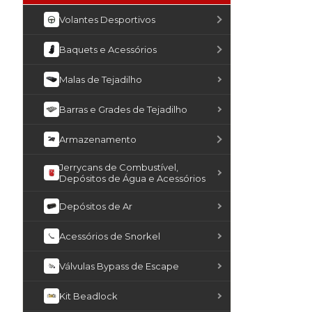
Volantes Desportivos
Baquets e Acessórios
Malas de Tejadilho
Barras e Grades de Tejadilho
Armazenamento
Jerrycans de Combustível,
Depósitos de Água e Acessórios
Depósitos de Ar
Acessórios de Snorkel
Válvulas Bypass de Escape
Kit Beadlock