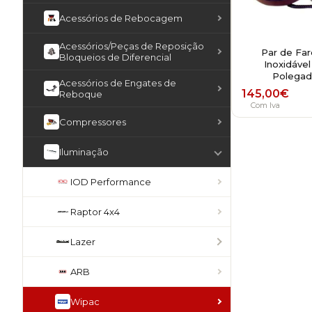
Acessórios de Rebocagem
Acessórios/Peças de Reposição
Par de Far
Bloqueios de Diferencial
Inoxidável
Polegad
Acessórios de Engates de
145,00
€
Reboque
Com Iva
Compressores
Iluminação
IOD Performance
Raptor 4x4
Lazer
ARB
Wipac