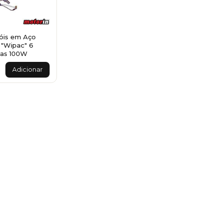
óis em Aço
 "Wipac" 6
as 100W
Adicionar