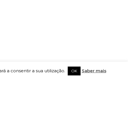
rá a consentir a sua utilização.
Saber mais
OK