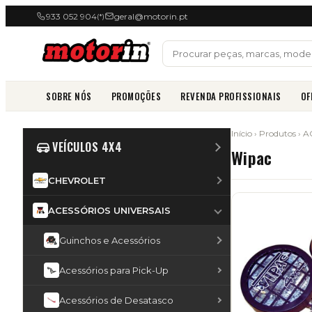
933 052 904
geral@motorin.pt
(*)
SOBRE NÓS
PROMOÇÕES
REVENDA PROFISSIONAIS
OF
Início
›
Produtos
›
A
VEÍCULOS 4X4
Wipac
CHEVROLET
ACESSÓRIOS UNIVERSAIS
Guinchos e Acessórios
Acessórios para Pick-Up
Acessórios de Desatasco