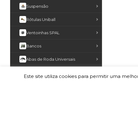
Suspensão
Rótulas Uniball
Ventoinhas SPAL
Bancos
Abas de Roda Universais
Suportes de Matrícula
Este site utiliza cookies para permitir uma melhor
Cintos de Segurança
Inversores de Corrente
Elétricos
Botões