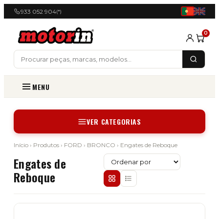
933 052 904
(*)
0
MENU
VER CATEGORIAS
Início
›
Produtos
›
FORD
›
BRONCO
› Engates de Reboque
Engates de
Reboque