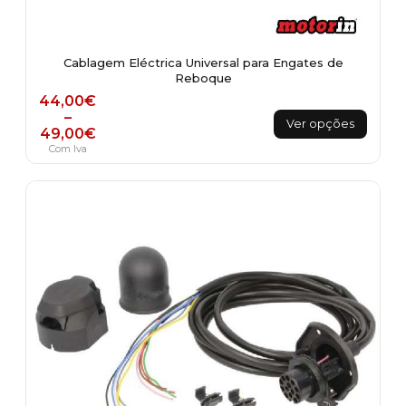
Cablagem Eléctrica Universal para Engates de
Reboque
Price range: 44,00€ through 49,00€
44,00
€
This
–
Ver opções
49,00
€
product
Com Iva
has
multiple
variants.
The
options
may
be
chosen
on
the
product
page