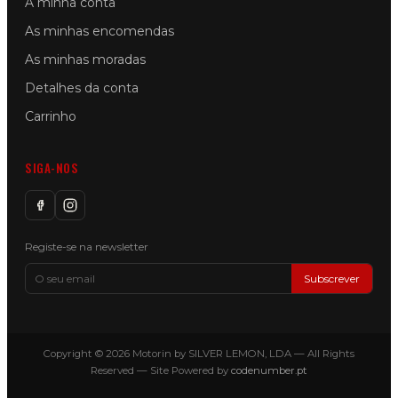
A minha conta
As minhas encomendas
As minhas moradas
Detalhes da conta
Carrinho
SIGA-NOS
Registe-se na newsletter
Subscrever
Copyright © 2026 Motorin by SILVER LEMON, LDA — All Rights
Reserved — Site Powered by
codenumber.pt