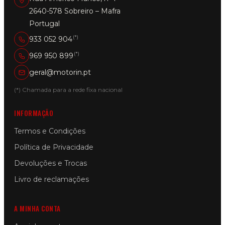
2640-578 Sobreiro – Mafra
Portugal
(*)
933 052 904
(*)
969 950 899
geral@motorin.pt
(*) Chamada para a rede fixa nacional
INFORMAÇÃO
Termos e Condições
Política de Privacidade
Devoluções e Trocas
Livro de reclamações
A MINHA CONTA