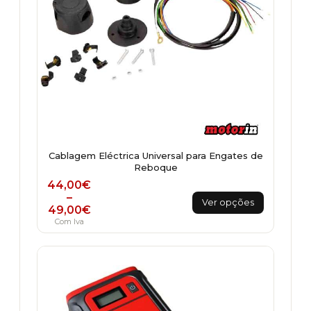
Cablagem Eléctrica Universal para Engates de
Reboque
Price range: 44,00€ through 49,00€
44,00
€
This
–
Ver opções
49,00
€
product
Com Iva
has
multiple
variants.
The
options
may
be