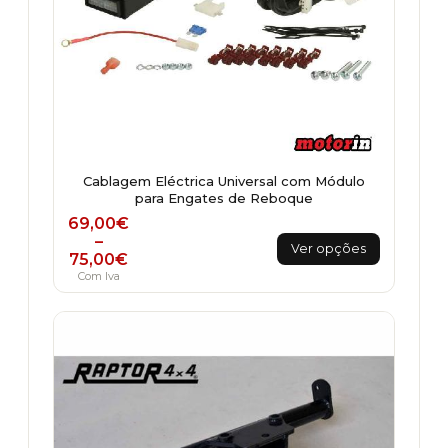
Cablagem Eléctrica Universal com Módulo
para Engates de Reboque
Price range: 69,00€ through 75,00€
69,00
€
This
–
Ver opções
75,00
€
product
Com Iva
has
multiple
variants.
The
options
may
be
chosen
on