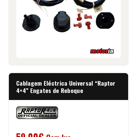
Cablagem Eléctrica Universal “Raptor
4×4” Engates de Reboque
59,00
€