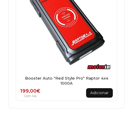
chosen
on
the
product
page
Booster Auto "Red Style Pro" Raptor 4x4
1000A
199,00
€
Adicionar
Com Iva