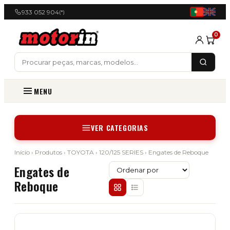
933 052 904
(*)
0
MENU
VER CATEGORIAS
Início
›
Produtos
›
TOYOTA
›
120/125 SERIES
› Engates de Reboque
Engates de
Reboque