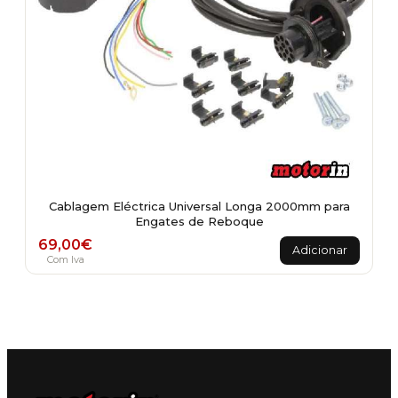
page
Cablagem Eléctrica Universal Longa 2000mm para
Engates de Reboque
69,00
€
Adicionar
Com Iva