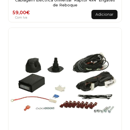
Cablagem Eléctrica Universal "Raptor 4x4" Engates
de Reboque
59,00
€
Adicionar
Com Iva