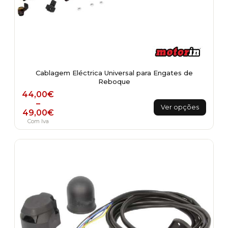
Cablagem Eléctrica Universal para Engates de
Reboque
Price range: 44,00€ through 49,00€
44,00
€
This
–
Ver opções
49,00
€
product
Com Iva
has
multiple
variants.
The
options
may
be
chosen
on
the
product