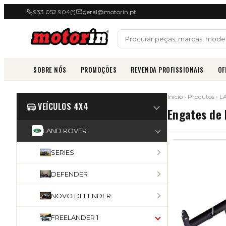
933 052 904
geral@motorin.pt
(*)
SOBRE NÓS
PROMOÇÕES
REVENDA PROFISSIONAIS
OF
Início
›
Produtos
›
L
VEÍCULOS 4X4
Engates de
LAND ROVER
SERIES
DEFENDER
NOVO DEFENDER
FREELANDER 1