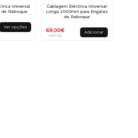
rica Universal
Cablagem Eléctrica Universal
s de Reboque
Longa 2000mm para Engates
de Reboque
ange: 44,00€ through 49,00€
This
Ver opções
69,00
€
product
Adicionar
Com Iva
has
multiple
variants.
The
options
may
be
chosen
on
the
product
page