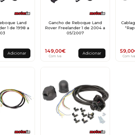
eboque Land
Gancho de Reboque Land
Cablag
er 1 de 1998 a
Rover Freelander 1 de 2004 a
"Rap
03
05/2007
149,00
€
59,00
Adicionar
Adicionar
Com Iva
Com Iv