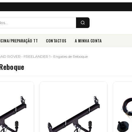
ICINA/PREPARAÇÃO TT
CONTACTOS
A MINHA CONTA
AND ROVER
›
FREELANDER 1
› Engates de Reboque
 Reboque