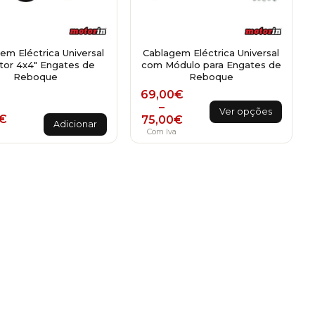
em Eléctrica Universal
Cablagem Eléctrica Universal
tor 4x4" Engates de
com Módulo para Engates de
Reboque
Reboque
Price range: 69,00€ throu
69,00
€
This
–
Ver opções
€
75,00
€
product
Adicionar
a
Com Iva
has
multiple
variants.
The
options
may
be
chosen
on
the
product
page