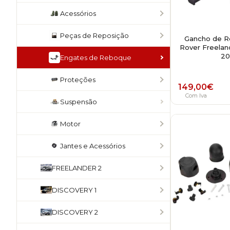
Acessórios
Peças de Reposição
Gancho de R
Rover Freeland
20
Engates de Reboque
Proteções
149,00
€
Com Iva
Suspensão
Motor
Jantes e Acessórios
FREELANDER 2
DISCOVERY 1
DISCOVERY 2