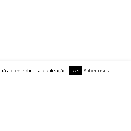
rá a consentir a sua utilização.
Saber mais
OK