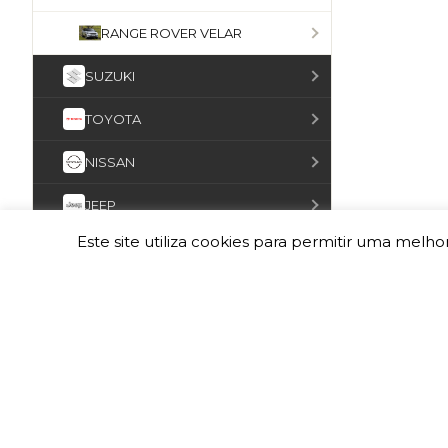
RANGE ROVER VELAR
SUZUKI
TOYOTA
NISSAN
JEEP
Este site utiliza cookies para permitir uma melhor
MITSUBISHI
FORD
VOLKSWAGEN
INEOS
MERCEDES-BENZ