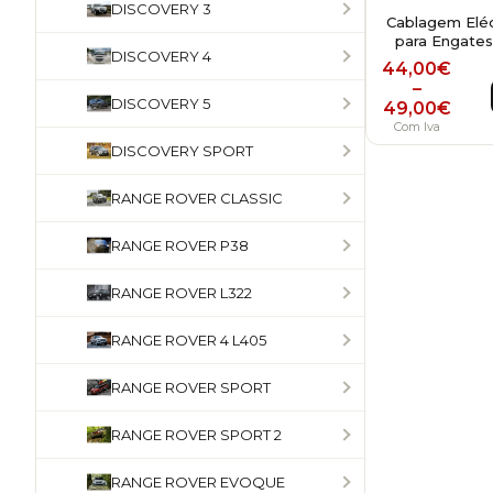
DISCOVERY 3
Cablagem Eléct
para Engate
DISCOVERY 4
Price r
44,00
€
–
DISCOVERY 5
49,00
€
Com Iva
DISCOVERY SPORT
RANGE ROVER CLASSIC
RANGE ROVER P38
RANGE ROVER L322
RANGE ROVER 4 L405
RANGE ROVER SPORT
RANGE ROVER SPORT 2
RANGE ROVER EVOQUE