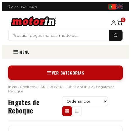
933 052 904
(*)
0
MENU
VER CATEGORIAS
Início
›
Produtos
›
LAND ROVER
›
FREELANDER 2
› Engates de
Reboque
Engates de
Reboque