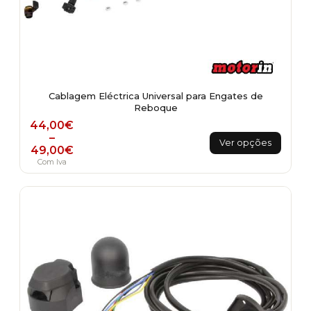
Cablagem Eléctrica Universal para Engates de
Reboque
Price range: 44,00€ through 49,00€
44,00
€
This
–
Ver opções
49,00
€
product
Com Iva
has
multiple
variants.
The
options
may
be
chosen
on
the
product
page