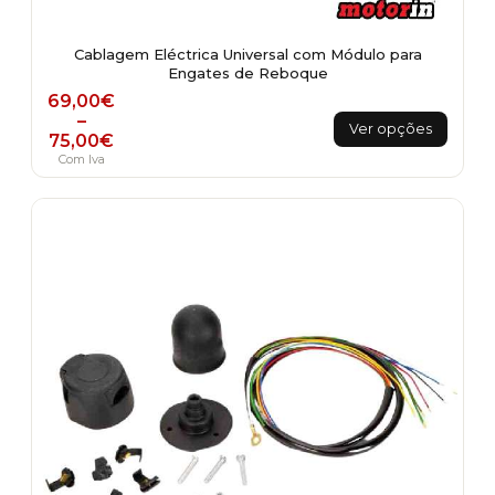
Cablagem Eléctrica Universal com Módulo para
Engates de Reboque
Price range: 69,00€ through 75,00€
69,00
€
This
–
Ver opções
75,00
€
product
Com Iva
has
multiple
variants.
The
options
may
be
chosen
on
the
product
page