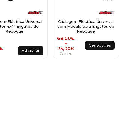
em Eléctrica Universal
Cablagem Eléctrica Universal
tor 4x4" Engates de
com Módulo para Engates de
Reboque
Reboque
Price range: 69,00€ throu
69,00
€
This
–
Ver opções
€
75,00
€
product
Adicionar
a
Com Iva
has
multiple
variants.
The
options
may
be
chosen
on
the
product
page