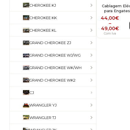
CHEROKEE KJ
Cablagem Eléct
para Engate
Price r
CHEROKEE KK
44,00
€
–
49,00
€
CHEROKEE KL
Com Iva
GRAND CHEROKEE ZJ
GRAND CHEROKEE WJ/WG
GRAND CHEROKEE WK/WH
GRAND CHEROKEE WK2
CJ
WRANGLER YJ
WRANGLER TJ