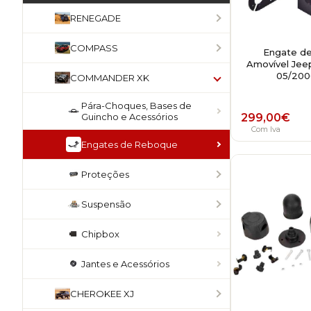
RENEGADE
COMPASS
Engate d
Amovível Je
05/2006
COMMANDER XK
Pára-Choques, Bases de
Guincho e Acessórios
299,00
€
Com Iva
Engates de Reboque
Proteções
Suspensão
Chipbox
Jantes e Acessórios
CHEROKEE XJ