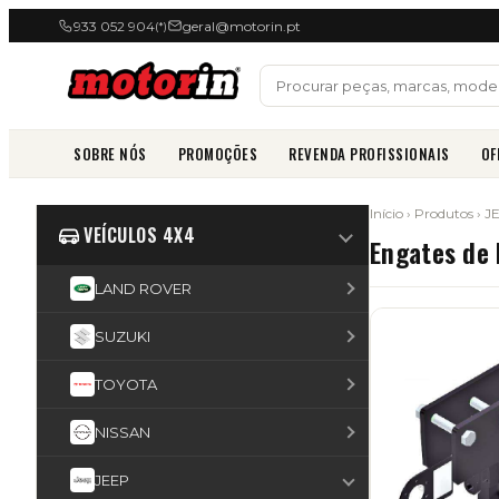
933 052 904
geral@motorin.pt
(*)
SOBRE NÓS
PROMOÇÕES
REVENDA PROFISSIONAIS
OF
Início
›
Produtos
›
J
VEÍCULOS 4X4
Engates de
LAND ROVER
SUZUKI
TOYOTA
NISSAN
JEEP