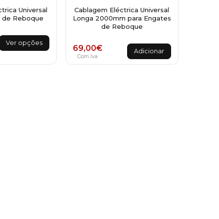
rica Universal
Cablagem Eléctrica Universal
s de Reboque
Longa 2000mm para Engates
de Reboque
ange: 44,00€ through 49,00€
This
Ver opções
69,00
€
product
Adicionar
Com Iva
has
multiple
variants.
The
options
may
be
chosen
on
the
product
page