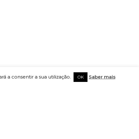
rá a consentir a sua utilização.
Saber mais
OK