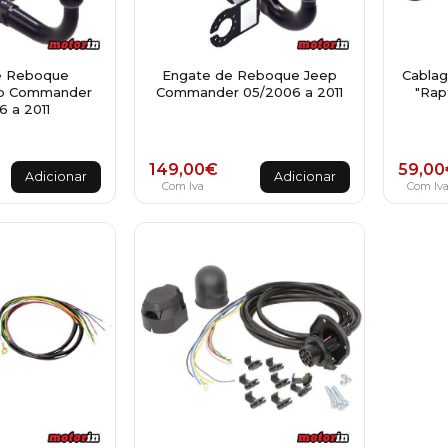
e Reboque
Engate de Reboque Jeep
Cablag
ep Commander
Commander 05/2006 a 2011
"Rap
 a 2011
149,00
€
59,00
Adicionar
Adicionar
Com Iva
Com Iv