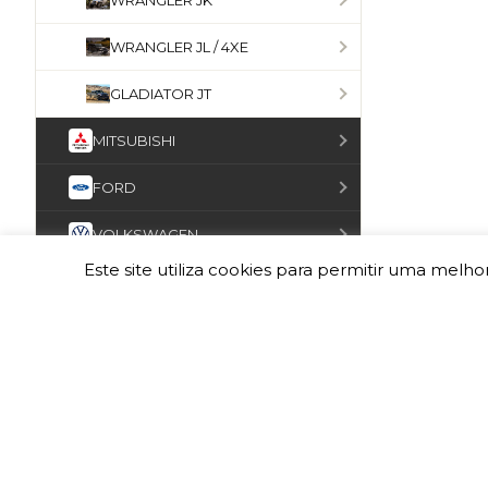
WRANGLER JK
WRANGLER JL / 4XE
GLADIATOR JT
MITSUBISHI
FORD
VOLKSWAGEN
Este site utiliza cookies para permitir uma melhor
INEOS
MERCEDES-BENZ
OPEL
ISUZU
UMM