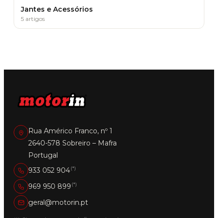
Jantes e Acessórios
5 artigos
Rua Américo Franco, nº 1
2640-578 Sobreiro – Mafra
Portugal
(*)
933 052 904
(*)
969 950 899
geral@motorin.pt