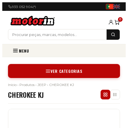
933 052 904
(*)
0
MENU
VER CATEGORIAS
Início
›
Produtos
›
JEEP
› CHEROKEE KJ
CHEROKEE KJ