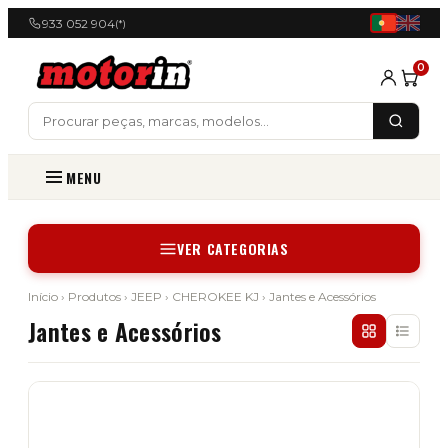
933 052 904
(*)
0
MENU
VER CATEGORIAS
Início
›
Produtos
›
JEEP
›
CHEROKEE KJ
› Jantes e Acessórios
Jantes e Acessórios