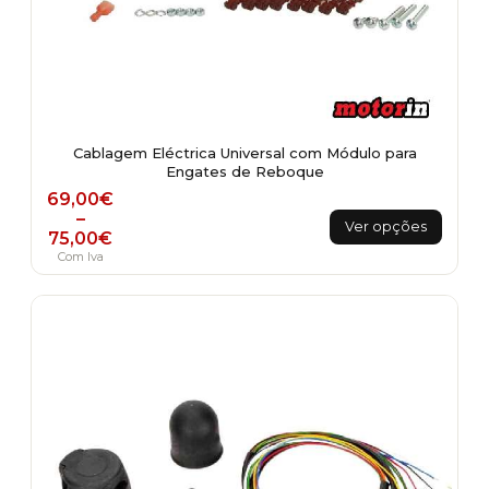
Cablagem Eléctrica Universal com Módulo para
Engates de Reboque
Price range: 69,00€ through 75,00€
69,00
€
This
–
Ver opções
75,00
€
product
Com Iva
has
multiple
variants.
The
options
may
be
chosen
on
the
product
page