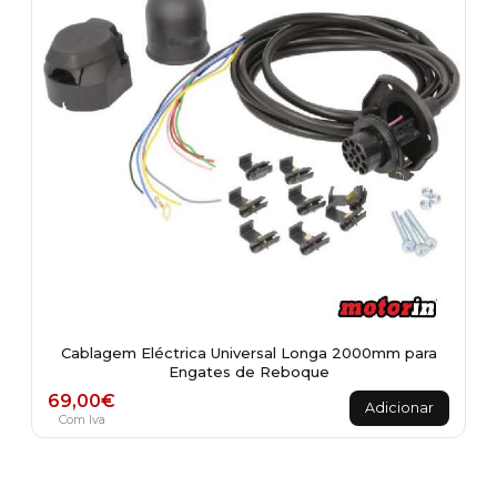
chosen
on
the
product
page
Cablagem Eléctrica Universal Longa 2000mm para
Engates de Reboque
69,00
€
Adicionar
Com Iva