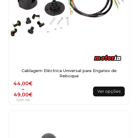
Cablagem Eléctrica Universal para Engates de
Reboque
Price range: 44,00€ through 49,00€
44,00
€
This
–
Ver opções
49,00
€
product
Com Iva
has
multiple
variants.
The
options
may
be