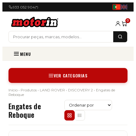
933 052 904
(*)
0
MENU
VER CATEGORIAS
Início
›
Produtos
›
LAND ROVER
›
DISCOVERY 2
› Engates de
Reboque
Engates de
Reboque