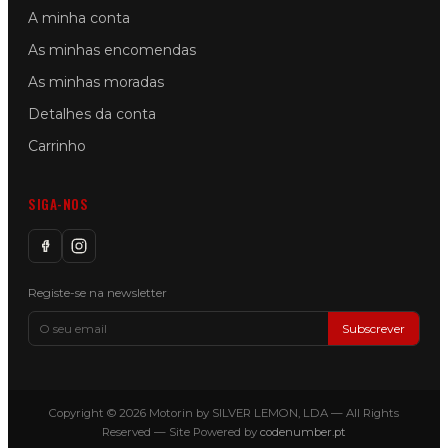
A minha conta
As minhas encomendas
As minhas moradas
Detalhes da conta
Carrinho
SIGA-NOS
Registe-se na newsletter
Subscrever
Copyright © 2026 Motorin by SILVER LEMON, LDA — All Rights
Reserved — Site Powered by
codenumber.pt