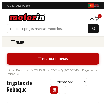
933 052 904
(*)
0
MENU
VER CATEGORIAS
Início
›
Produtos
›
MITSUBISHI
›
L200 MQ (2016-2018)
› Engates de
Reboque
Engates de
Reboque