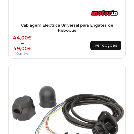
Cablagem Eléctrica Universal para Engates de
Reboque
Price range: 44,00€ through 49,00€
44,00
€
This
–
Ver opções
49,00
€
product
Com Iva
has
multiple
variants.
The
options
may
be
chosen
on
the
product
page