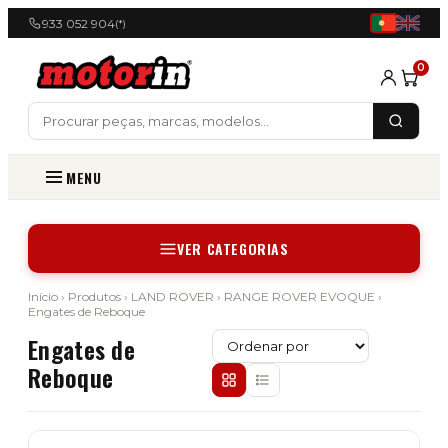
933 052 904
(*)
0
MENU
VER CATEGORIAS
Início
›
Produtos
›
LAND ROVER
›
RANGE ROVER EVOQUE
›
Engates de Reboque
Engates de
Reboque