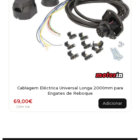
the
product
page
Cablagem Eléctrica Universal Longa 2000mm para
Engates de Reboque
69,00
€
Adicionar
Com Iva