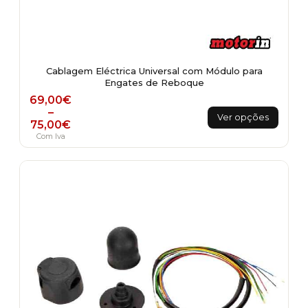
Cablagem Eléctrica Universal com Módulo para
Engates de Reboque
Price range: 69,00€ through 75,00€
69,00
€
This
–
Ver opções
75,00
€
product
Com Iva
has
multiple
variants.
The
options
may
be
chosen
on
the
product
page