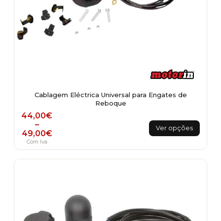
Cablagem Eléctrica Universal para Engates de
Reboque
Price range: 44,00€ through 49,00€
44,00
€
This
–
Ver opções
49,00
€
product
Com Iva
has
multiple
variants.
The
options
may
be
chosen
on