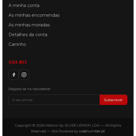
A minha conta
As minhas encomendas
As minhas moradas
Detalhes da conta
Carrinho
SIGA-NOS
Registe-se na newsletter
Subscrever
Copyright © 2026 Motorin by SILVER LEMON, LDA — All Rights
Reserved — Site Powered by
codenumber.pt