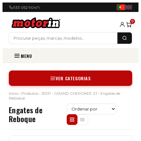
933 052 904
(*)
0
MENU
VER CATEGORIAS
Início
›
Produtos
›
JEEP
›
GRAND CHEROKEE ZJ
› Engates de
Reboque
Engates de
Reboque