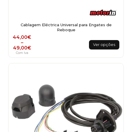
Cablagem Eléctrica Universal para Engates de
Reboque
Price range: 44,00€ through 49,00€
44,00
€
This
–
Ver opções
49,00
€
product
Com Iva
has
multiple
variants.
The
options
may
be
chosen
on
the
product
page