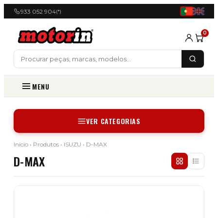
933 052 904
(*)
0
MENU
VER CATEGORIAS
Início
›
Produtos
›
ISUZU
› D-MAX
D-MAX