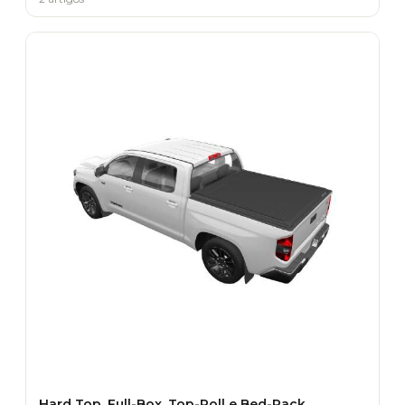
Hard Top, Full-Box, Top-Roll e Bed-Rack