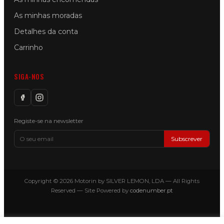
As minhas moradas
Detalhes da conta
Carrinho
SIGA-NOS
Registe-se na newsletter
Subscrever
Copyright © 2026 Motorin by SILVER LEMON, LDA — All Rights
Reserved — Site Powered by
codenumber.pt