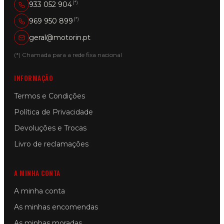
(*)
933 052 904
(*)
969 950 899
geral@motorin.pt
(*) Chamada para a rede fixa nacional
INFORMAÇÃO
Termos e Condições
Política de Privacidade
Devoluções e Trocas
Livro de reclamações
A MINHA CONTA
A minha conta
As minhas encomendas
As minhas moradas