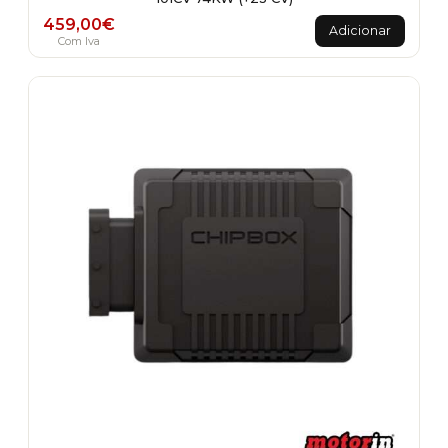
459,00
€
Adicionar
Com Iva