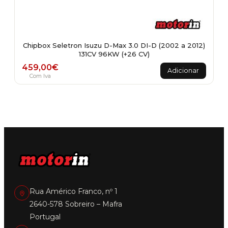
Chipbox Seletron Isuzu D-Max 3.0 DI-D (2002 a 2012)
131CV 96KW (+26 CV)
459,00
€
Adicionar
Com Iva
Rua Américo Franco, nº 1
2640-578 Sobreiro – Mafra
Portugal