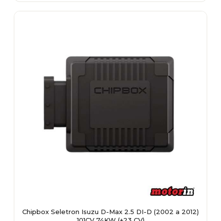
multiple
variants.
The
options
may
be
chosen
on
the
product
page
Chipbox Seletron Isuzu D-Max 2.5 DI-D (2002 a 2012)
101CV 74KW (+23 CV)