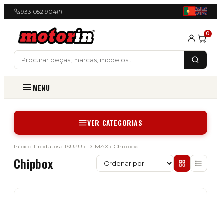
933 052 904
(*)
0
MENU
VER CATEGORIAS
Início
›
Produtos
›
ISUZU
›
D-MAX
› Chipbox
Chipbox