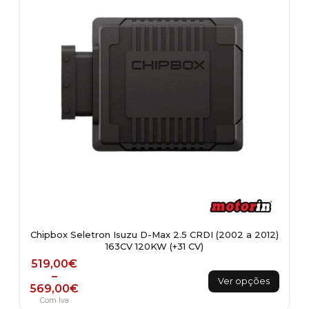
Chipbox Seletron Isuzu D-Max 2.5 CRDI (2002 a 2012)
163CV 120KW (+31 CV)
Price range: 519,00€ through 569,00€
519,00
€
This
–
Ver opções
569,00
€
product
Com Iva
has