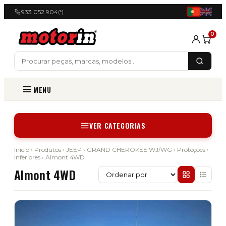
933 052 904
(*)
0
MENU
VER CATEGORIAS
Início
›
Produtos
›
JEEP
›
GRAND CHEROKEE WJ/WG
›
Proteções
›
Inferiores
› Almont 4WD
Almont 4WD