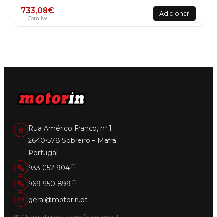
733,08
€
Adicionar
Com Iva
Rua Américo Franco, nº 1
2640-578 Sobreiro – Mafra
Portugal
(*)
933 052 904
(*)
969 950 899
geral@motorin.pt
(*) Chamada para a rede fixa nacional