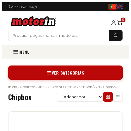
933 052 904
(*)
0
MENU
VER CATEGORIAS
Início
›
Produtos
›
JEEP
›
GRAND CHEROKEE WK/WH
› Chipbox
Chipbox