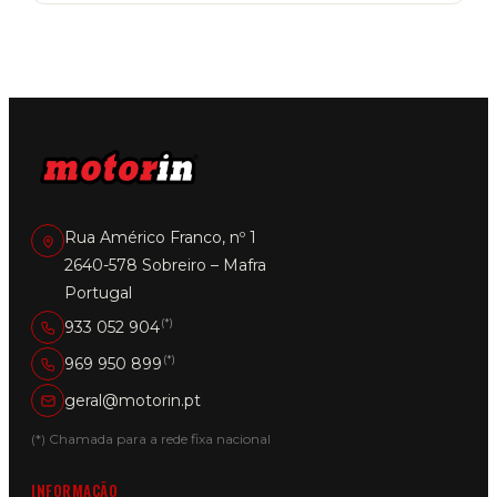
multiple
variants.
The
options
may
be
chosen
on
the
product
page
Rua Américo Franco, nº 1
2640-578 Sobreiro – Mafra
Portugal
(*)
933 052 904
(*)
969 950 899
geral@motorin.pt
(*) Chamada para a rede fixa nacional
INFORMAÇÃO