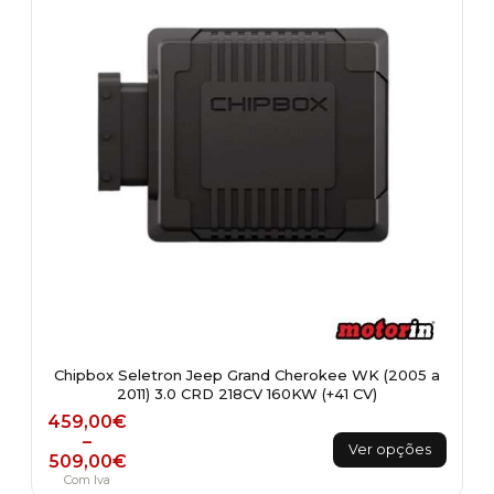
Chipbox Seletron Jeep Grand Cherokee WK (2005 a
2011) 3.0 CRD 218CV 160KW (+41 CV)
Price range: 459,00€ through 509,00€
459,00
€
This
–
Ver opções
509,00
€
product
Com Iva
has