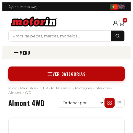
933 052 904
(*)
0
MENU
VER CATEGORIAS
Início
›
Produtos
›
JEEP
›
RENEGADE
›
Proteções
›
Inferiores
›
Almont 4WD
Almont 4WD