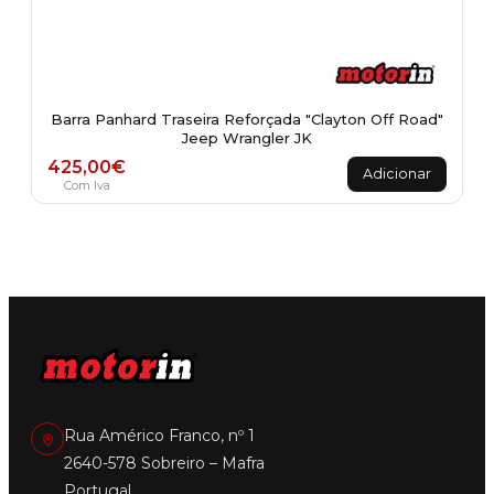
Barra Panhard Traseira Reforçada "Clayton Off Road"
Jeep Wrangler JK
425,00
€
Adicionar
Com Iva
Rua Américo Franco, nº 1
2640-578 Sobreiro – Mafra
Portugal