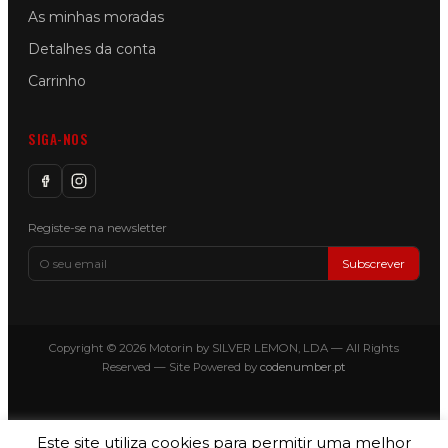
As minhas moradas
Detalhes da conta
Carrinho
SIGA-NOS
Registe-se na newsletter
Subscrever
Copyright © 2026 Motorin by SILVER LEMON, LDA — All Rights
Reserved — Site Powered by
codenumber.pt
Este site utiliza cookies para permitir uma melhor