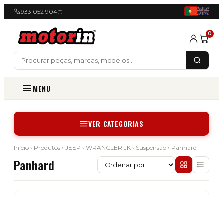
933 052 904
(*)
0
MENU
VER CATEGORIAS
Início
›
Produtos
›
JEEP
›
WRANGLER JK
›
Suspensão
› Panhard
Panhard