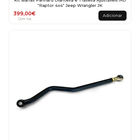
Kit Barras Panhard Dianteira e Traseira Ajustáveis HD
"Raptor 4x4" Jeep Wrangler JK
399,00
€
Adicionar
Com Iva