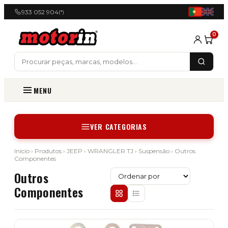
933 052 904
(*)
0
MENU
VER CATEGORIAS
Início
›
Produtos
›
JEEP
›
WRANGLER TJ
›
Suspensão
› Outros
Componentes
Outros
Componentes