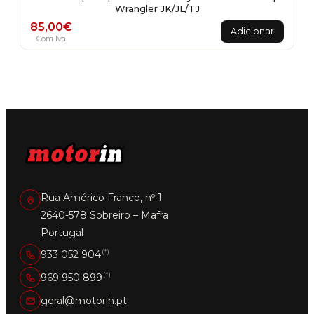
Wrangler JK/JL/TJ
85,00
€
Adicionar
Com Iva
Rua Américo Franco, nº 1
2640-578 Sobreiro – Mafra
Portugal
(*)
933 052 904
(*)
969 950 899
geral@motorin.pt