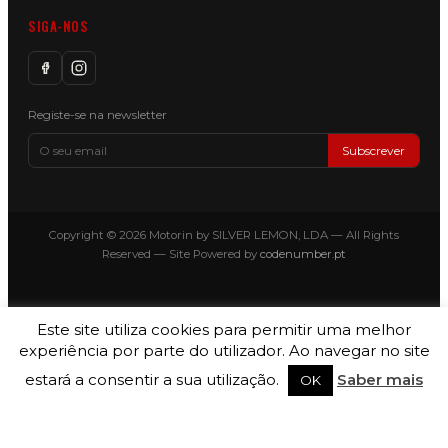
SIGA-NOS
Registe-se na newsletter
Subscrever
Copyright © 2026 Motorin by SILVER LEMON, LDA — All Rights
Reserved — Site Powered by
codenumber.pt
Este site utiliza cookies para permitir uma melhor
experiência por parte do utilizador. Ao navegar no site
estará a consentir a sua utilização.
Saber mais
OK