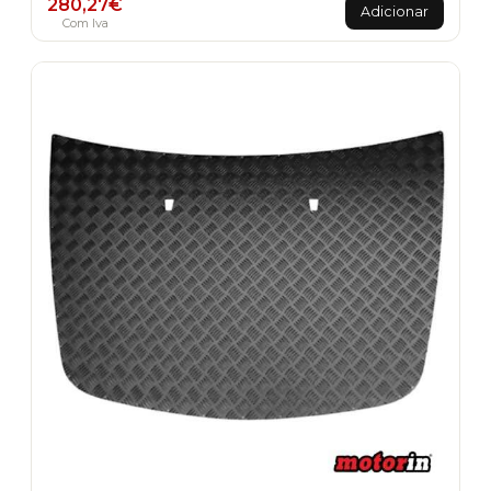
280,27
€
Adicionar
Com Iva