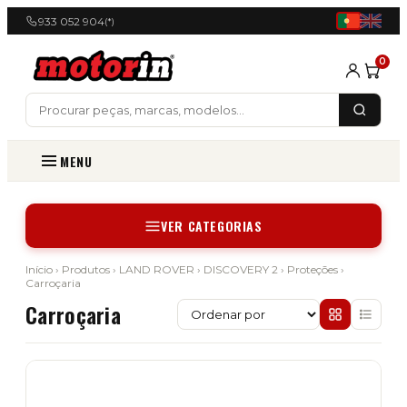
933 052 904
(*)
0
MENU
VER CATEGORIAS
Início
›
Produtos
›
LAND ROVER
›
DISCOVERY 2
›
Proteções
›
Carroçaria
Carroçaria