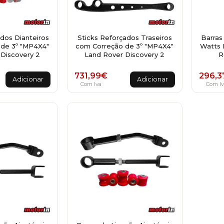
dos Dianteiros
Sticks Reforçados Traseiros
Barras
de 3º "MP4X4"
com Correção de 3º "MP4X4"
Watts 
Discovery 2
Land Rover Discovery 2
R
731,99
€
296,3
Adicionar
Adicionar
Com Iva
Com Iv