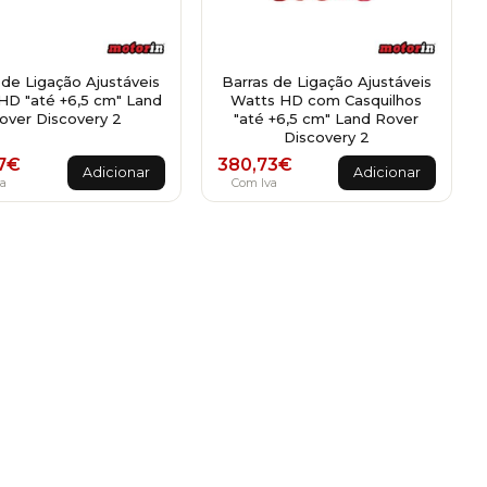
 de Ligação Ajustáveis
Barras de Ligação Ajustáveis
HD "até +6,5 cm" Land
Watts HD com Casquilhos
over Discovery 2
"até +6,5 cm" Land Rover
Discovery 2
7
€
380,73
€
Adicionar
Adicionar
a
Com Iva