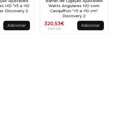
ção Ajustáveis
Barras de Ligação Ajustáveis
s HD "+5 a +10
Watts Angulares HD com
r Discovery 2
Casquilhos "+5 a +10 cm"
Discovery 2
320,53
€
Adicionar
Adicionar
Com Iva