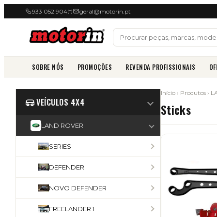
933 052 904
geral@motorin.pt
(*)
SOBRE NÓS
PROMOÇÕES
REVENDA PROFISSIONAIS
OF
Início
›
Produtos
›
L
VEÍCULOS 4X4
Sticks
LAND ROVER
SERIES
DEFENDER
NOVO DEFENDER
FREELANDER 1