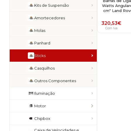
Barras de Liga
Kits de Suspensão
Watts Angulare
cm" Land Rove
Amortecedores
320,53
€
Com Iva
Molas
Panhard
Sticks
Casquilhos
Outros Componentes
Iluminação
Motor
Chipbox
Caixa de Velocidades e