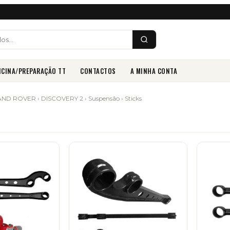
ICINA/PREPARAÇÃO TT
CONTACTOS
A MINHA CONTA
AND ROVER
›
DISCOVERY 2
›
Suspensão
› Sticks