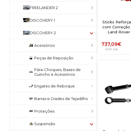
FREELANDER 2
DISCOVERY 1
Sticks Reforça
com Correção 
Land Rover 
DISCOVERY 2
737,09
€
Acessórios
Com Iva
Peças de Reposição
Pára-Choques, Bases de
Guincho e Acessórios
Engates de Reboque
Barras e Grades de Tejadilho
Proteções
Suspensão