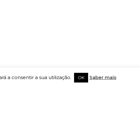
rá a consentir a sua utilização.
Saber mais
OK