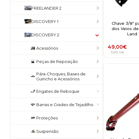
FREELANDER 2
DISCOVERY 1
Chave 3/8" p
dos Veios de
Land 
DISCOVERY 2
49,00
€
Acessórios
Com Iva
Peças de Reposição
Pára-Choques, Bases de
Guincho e Acessórios
Engates de Reboque
Barras e Grades de Tejadilho
Proteções
Suspensão