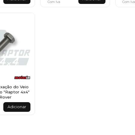
Com Iva
Com Iva
ixação do Veio
o "Raptor 4x4"
Rover
Adicionar