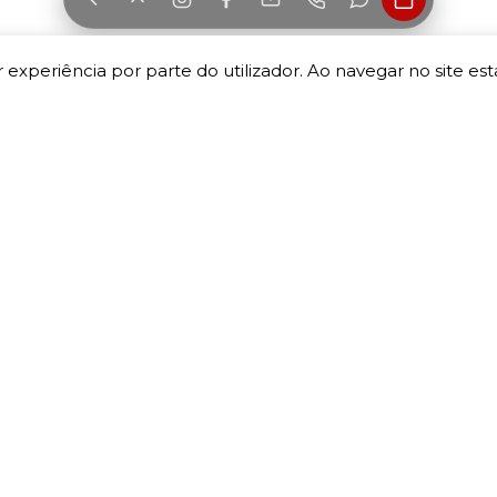
 experiência por parte do utilizador. Ao navegar no site esta
INFORMAÇÃO
A MINHA CONTA
Termos e Condições
A minha conta
Política de Privacidade
As minhas encomendas
Devoluções e Trocas
As minhas moradas
Livro de reclamações
Detalhes da conta
Carrinho