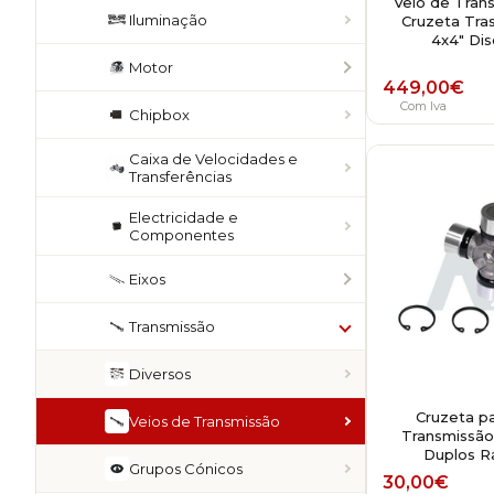
Veio de Tran
Iluminação
Cruzeta Tras
4x4" Dis
Motor
449,00
€
Com Iva
Chipbox
Caixa de Velocidades e
Transferências
Electricidade e
Componentes
Eixos
Transmissão
Diversos
Cruzeta pa
Veios de Transmissão
Transmissão
Duplos R
Grupos Cónicos
30,00
€