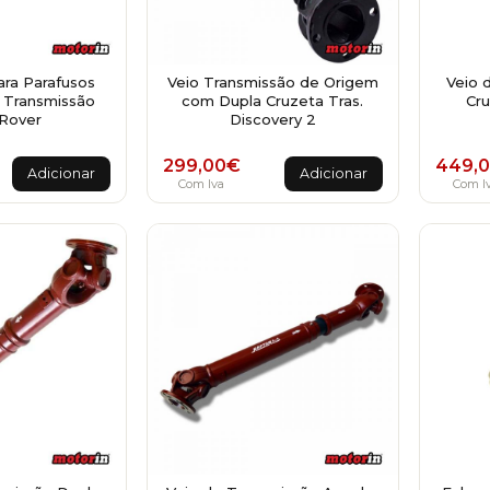
ara Parafusos
Veio Transmissão de Origem
Veio 
 Transmissão
com Dupla Cruzeta Tras.
Cru
Rover
Discovery 2
299,00
€
449,
Adicionar
Adicionar
Com Iva
Com I