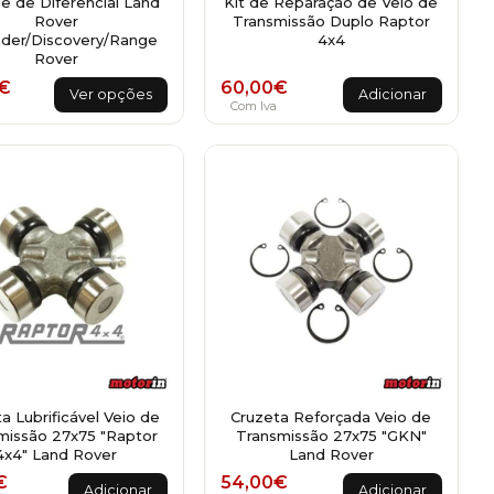
e de Diferencial Land
Kit de Reparação de Veio de
Rover
Transmissão Duplo Raptor
der/Discovery/Range
4x4
Rover
This
€
60,00
€
Ver opções
Adicionar
product
a
Com Iva
has
multiple
variants.
The
options
may
be
chosen
on
the
product
page
a Lubrificável Veio de
Cruzeta Reforçada Veio de
missão 27x75 "Raptor
Transmissão 27x75 "GKN"
4x4" Land Rover
Land Rover
€
54,00
€
Adicionar
Adicionar