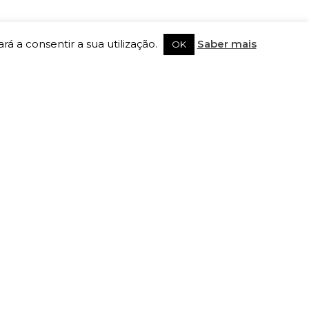
rá a consentir a sua utilização.
Saber mais
OK
SIGA-NOS
Registe-se na newsletter
Subscrever