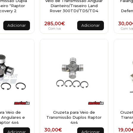
smissão Dupla
Veio de Transmissão Angular
Falang
eiro "Raptor
Dianteiro/Traseiro Land
covery 2
Rover 300TDI/TD5/TD4
Defen
285,00
€
30,00
Adicionar
Adicionar
Com Iva
Com Iv
ra Veio de
Cruzeta para Veio de
Cruzet
 Angulares e
Transmissão Duplos Raptor
Trans
aptor 4x4
4x4
30,00
€
19,00
Adicionar
Adicionar