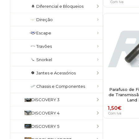
Com Iva
Diferencial e Bloqueios
Direção
Escape
Travões
Snorkel
Jantes e Acessórios
Chassis e Componentes
Parafuso de F
de Transmissã
DISCOVERY 3
Land 
1,50
€
DISCOVERY 4
Com Iva
DISCOVERY 5