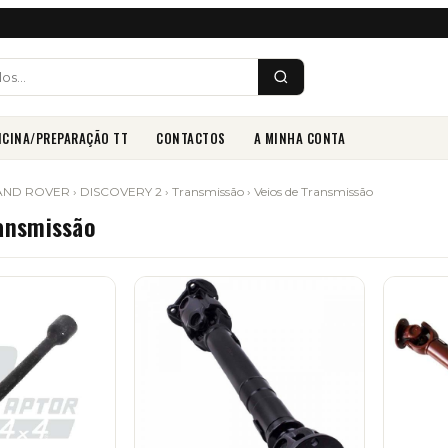
ICINA/PREPARAÇÃO TT
CONTACTOS
A MINHA CONTA
AND ROVER
›
DISCOVERY 2
›
Transmissão
› Veios de Transmissão
ransmissão