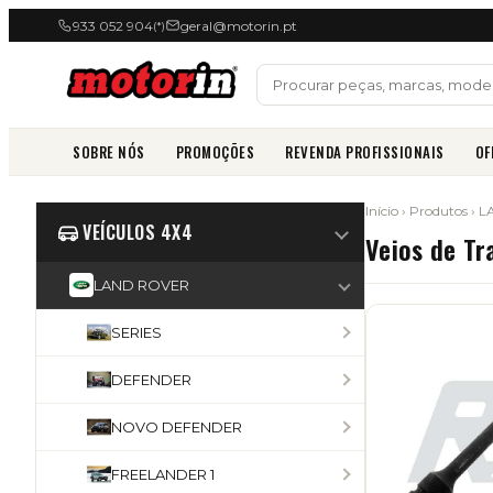
933 052 904
geral@motorin.pt
(*)
SOBRE NÓS
PROMOÇÕES
REVENDA PROFISSIONAIS
OF
Início
›
Produtos
›
L
VEÍCULOS 4X4
Veios de T
LAND ROVER
SERIES
DEFENDER
NOVO DEFENDER
FREELANDER 1