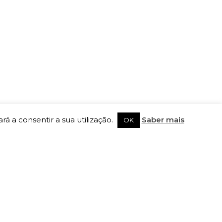
rá a consentir a sua utilização.
Saber mais
OK