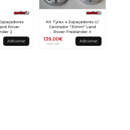
 Espaçadores
Kit Tyrex 4 Espaçadores c/
and Rover
Centrador "30mm" Land
nder 2
Rover Freelander II
139,00
€
Adicionar
Adicionar
Com Iva