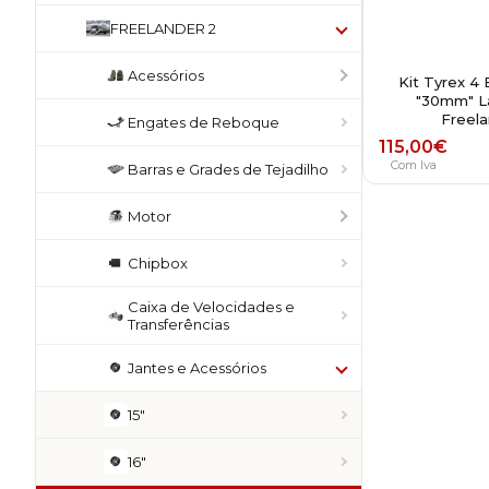
FREELANDER 2
Acessórios
Kit Tyrex 4
"30mm" L
Freela
Engates de Reboque
115,00
€
Com Iva
Barras e Grades de Tejadilho
Motor
Chipbox
Caixa de Velocidades e
Transferências
Jantes e Acessórios
15"
16"