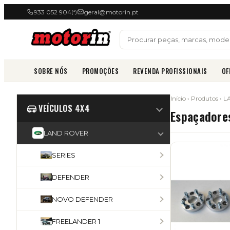
933 052 904
geral@motorin.pt
(*)
SOBRE NÓS
PROMOÇÕES
REVENDA PROFISSIONAIS
OF
Início
›
Produtos
›
L
VEÍCULOS 4X4
Espaçadore
LAND ROVER
SERIES
DEFENDER
NOVO DEFENDER
FREELANDER 1