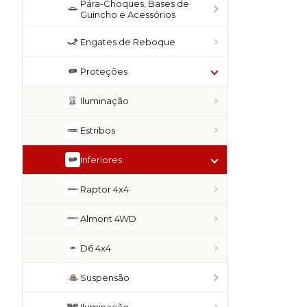
Pára-Choques, Bases de
Guincho e Acessórios
Engates de Reboque
Proteções
Iluminação
Estribos
Inferiores
Raptor 4x4
Almont 4WD
D6 4x4
Suspensão