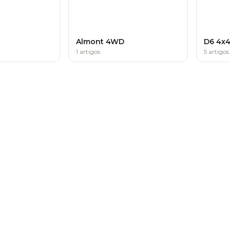
Almont 4WD
D6 4x
1 artigos
5 artigos