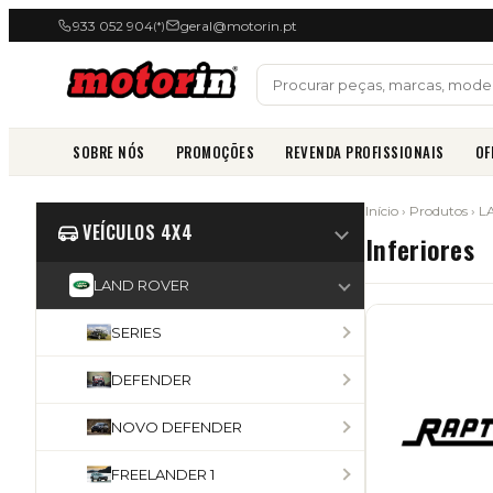
933 052 904
geral@motorin.pt
(*)
SOBRE NÓS
PROMOÇÕES
REVENDA PROFISSIONAIS
OF
Início
›
Produtos
›
L
VEÍCULOS 4X4
Inferiores
LAND ROVER
SERIES
DEFENDER
NOVO DEFENDER
FREELANDER 1