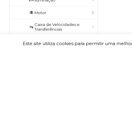
Iluminação
Motor
Caixa de Velocidades e
Transferências
Eixos
Este site utiliza cookies para permitir uma melhor
Transmissão
Diferenciais
Direção
Travões
Snorkel
Jantes e Acessórios
Rua Américo Franco, nº 1
Chassis e Componentes