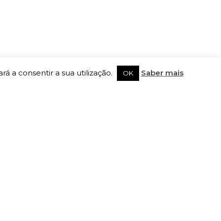
rá a consentir a sua utilização.
Saber mais
OK
SIGA-NOS
Registe-se na newsletter