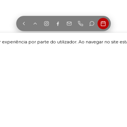
 experiência por parte do utilizador. Ao navegar no site esta
INFORMAÇÃO
A MINHA CONTA
Termos e Condições
A minha conta
Política de Privacidade
As minhas encomendas