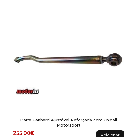
variants.
The
options
may
be
chosen
on
the
product
page
Barra Panhard Ajustável Reforçada com Uniball
Motorsport
255,00
€
Adicionar