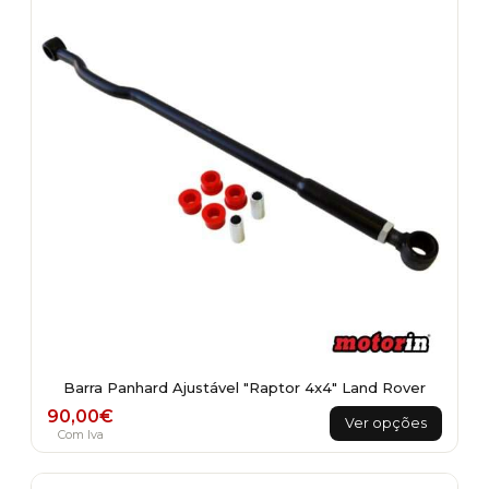
Barra Panhard Ajustável "Raptor 4x4" Land Rover
This
90,00
€
Ver opções
product
Com Iva
has
multiple