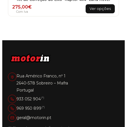
This
275,00
€
Ver opções
product
Com Iva
has
multiple
variants.
The
options
may
be
chosen
on
the
product
Rua Américo Franco, nº 1
page
2640-578 Sobreiro – Mafra
Portugal
(*)
933 052 904
(*)
969 950 899
geral@motorin.pt