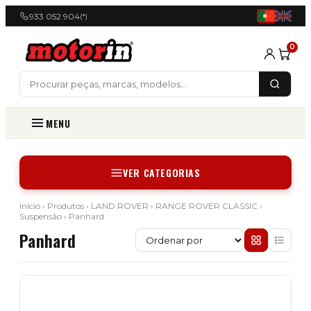
933 052 904
(*)
0
MENU
VER CATEGORIAS
Início
›
Produtos
›
LAND ROVER
›
RANGE ROVER CLASSIC
›
Suspensão
› Panhard
Panhard