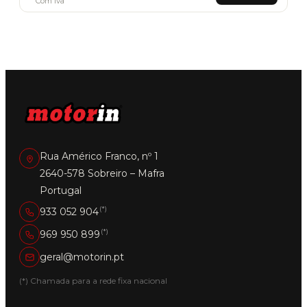
Com Iva
Rua Américo Franco, nº 1
2640-578 Sobreiro – Mafra
Portugal
(*)
933 052 904
(*)
969 950 899
geral@motorin.pt
(*) Chamada para a rede fixa nacional