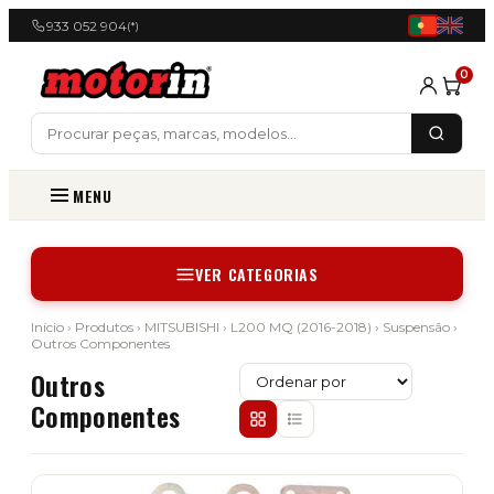
933 052 904
(*)
0
MENU
VER CATEGORIAS
Início
›
Produtos
›
MITSUBISHI
›
L200 MQ (2016-2018)
›
Suspensão
›
Outros Componentes
Outros
Componentes