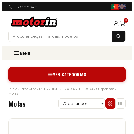
933 052 904
(*)
0
MENU
VER CATEGORIAS
Início
›
Produtos
›
MITSUBISHI
›
L200 (ATÉ 2006)
›
Suspensão
›
Molas
Molas