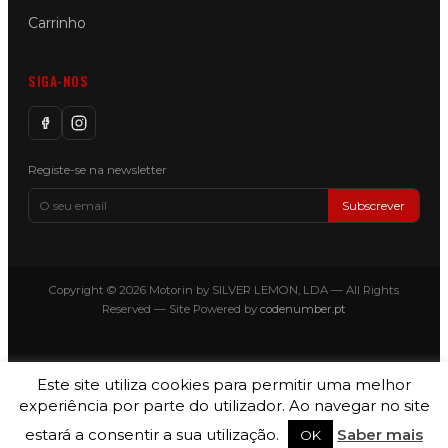
Carrinho
SIGA-NOS
Registe-se na newsletter
Subscrever
Copyright © 2026 Motorin by SILVER LEMON, LDA — All Rights
Reserved — Site Powered by
codenumber.pt
Este site utiliza cookies para permitir uma melhor
experiência por parte do utilizador. Ao navegar no site
estará a consentir a sua utilização.
Saber mais
OK