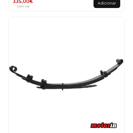
335,00
€
Adicionar
Com Iva