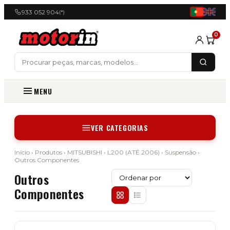
933 052 904
(*)
0
MENU
VER CATEGORIAS
Início
›
Produtos
›
MITSUBISHI
›
L200 (ATÉ 2006)
›
Suspensão
›
Outros Componentes
Outros
Componentes