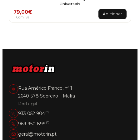
Universais
79,00
€
Adicionar
Com Iva
Rua Américo Franco, nº 1
2640-578 Sobreiro – Mafra
Portugal
(*)
933 052 904
(*)
969 950 899
geral@motorin.pt